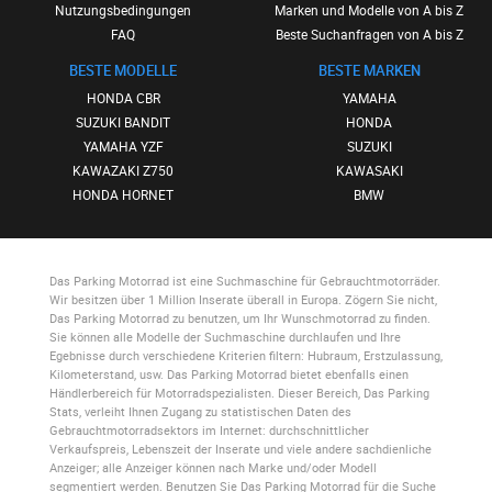
Nutzungsbedingungen
Marken und Modelle von A bis Z
FAQ
Beste Suchanfragen von A bis Z
BESTE MODELLE
BESTE MARKEN
HONDA CBR
YAMAHA
SUZUKI BANDIT
HONDA
YAMAHA YZF
SUZUKI
KAWAZAKI Z750
KAWASAKI
HONDA HORNET
BMW
Das Parking Motorrad
ist eine Suchmaschine für Gebrauchtmotorräder.
Wir besitzen über 1 Million Inserate überall in Europa. Zögern Sie nicht,
Das Parking Motorrad
zu benutzen, um Ihr Wunschmotorrad zu finden.
Sie können alle Modelle der Suchmaschine durchlaufen und Ihre
Egebnisse durch verschiedene Kriterien filtern: Hubraum, Erstzulassung,
Kilometerstand, usw.
Das Parking Motorrad
bietet ebenfalls einen
Händlerbereich für Motorradspezialisten. Dieser Bereich,
Das Parking
Stats
, verleiht Ihnen Zugang zu statistischen Daten des
Gebrauchtmotorradsektors im Internet: durchschnittlicher
Verkaufspreis, Lebenszeit der Inserate und viele andere sachdienliche
Anzeiger; alle Anzeiger können nach Marke und/oder Modell
segmentiert werden. Benutzen Sie
Das Parking Motorrad
für die Suche