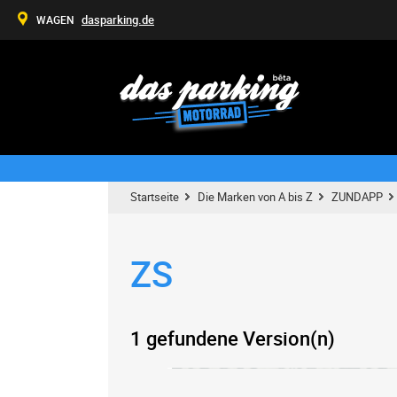
dasparking.de
WAGEN
Startseite
Die Marken von A bis Z
ZUNDAPP
ZS
1 gefundene Version(n)