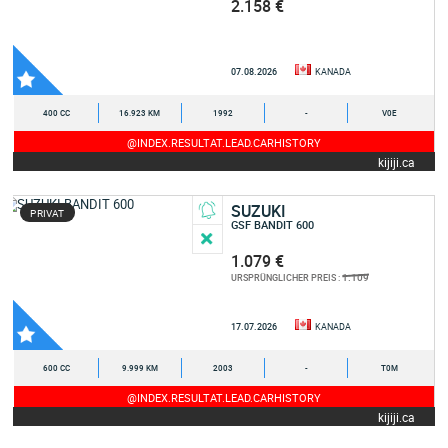
2.158 €
07.08.2026
KANADA
400 CC
16.923 KM
1992
-
V0E
@INDEX.RESULTAT.LEAD.CARHISTORY
kijiji.ca
SUZUKI
PRIVAT
GSF BANDIT 600
1.079 €
1.109
URSPRÜNGLICHER PREIS :
17.07.2026
KANADA
600 CC
9.999 KM
2003
-
T0M
@INDEX.RESULTAT.LEAD.CARHISTORY
kijiji.ca