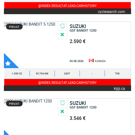
@INDEX.RESULTAT.LEAD.CARHISTORY
cyclesearch.com
SUZUKI
PRIVAT
GSF BANDIT 1250
2.590 €
04.08.2026
KANADA
1.250 CC
33.794 KM
2007
-
T0K
@INDEX.RESULTAT.LEAD.CARHISTORY
kijiji.ca
SUZUKI
PRIVAT
GSF BANDIT 1250
3.546 €