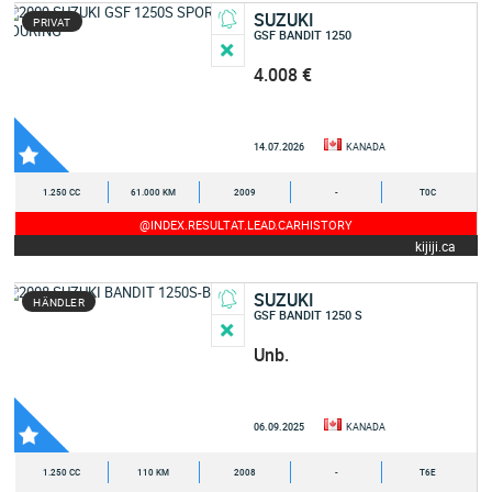
SUZUKI
PRIVAT
GSF BANDIT 1250
4.008 €
14.07.2026
KANADA
1.250 CC
61.000 KM
2009
-
T0C
@INDEX.RESULTAT.LEAD.CARHISTORY
kijiji.ca
SUZUKI
HÄNDLER
GSF BANDIT 1250 S
Unb.
06.09.2025
KANADA
1.250 CC
110 KM
2008
-
T6E