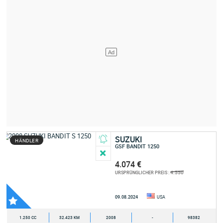
SUZUKI
HÄNDLER
GSF BANDIT 1250
4.074 €
4.550
URSPRÜNGLICHER PREIS :
09.08.2024
USA
1.250 CC
32.423 KM
2008
-
98382