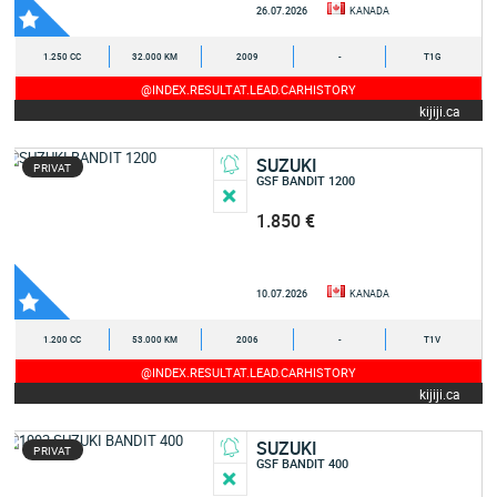
26.07.2026
KANADA
1.250 CC
32.000 KM
2009
-
T1G
@INDEX.RESULTAT.LEAD.CARHISTORY
kijiji.ca
SUZUKI
PRIVAT
GSF BANDIT 1200
1.850 €
10.07.2026
KANADA
1.200 CC
53.000 KM
2006
-
T1V
@INDEX.RESULTAT.LEAD.CARHISTORY
kijiji.ca
SUZUKI
PRIVAT
GSF BANDIT 400