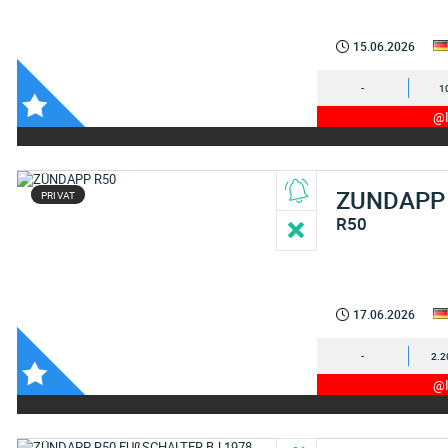
15.06.2026
-
1
@I
ZUNDAPP
PRIVAT
R50
17.06.2026
-
2.2
@I