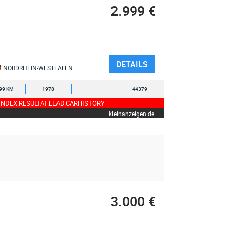
2.999 €
DETAILS
NORDRHEIN-WESTFALEN
99 KM
1978
-
44379
NDEX.RESULTAT.LEAD.CARHISTORY
kleinanzeigen.de
3.000 €