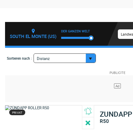
DER GANZEN WELT
Landwa
SOUTH EL MONTE (US)
Sortieren nach :
Distanz
ZUNDAPP
PRIVAT
R50