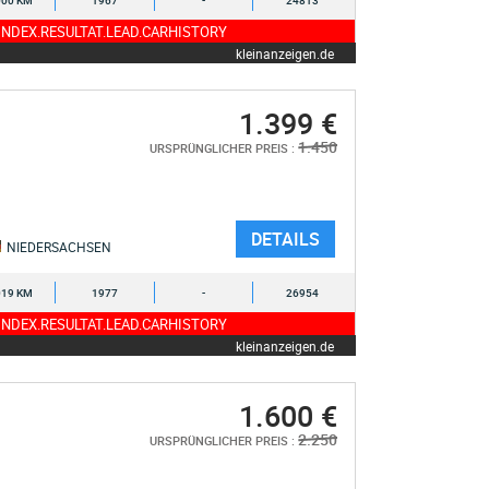
000 KM
1967
-
24813
NDEX.RESULTAT.LEAD.CARHISTORY
kleinanzeigen.de
1.399 €
1.450
URSPRÜNGLICHER PREIS :
DETAILS
NIEDERSACHSEN
019 KM
1977
-
26954
NDEX.RESULTAT.LEAD.CARHISTORY
kleinanzeigen.de
1.600 €
2.250
URSPRÜNGLICHER PREIS :