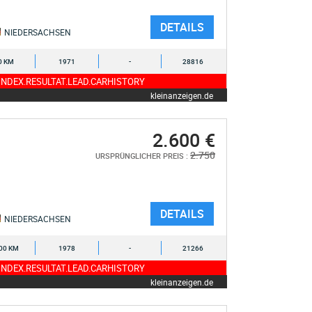
DETAILS
NIEDERSACHSEN
0 KM
1971
-
28816
NDEX.RESULTAT.LEAD.CARHISTORY
kleinanzeigen.de
2.600 €
2.750
URSPRÜNGLICHER PREIS :
DETAILS
NIEDERSACHSEN
00 KM
1978
-
21266
NDEX.RESULTAT.LEAD.CARHISTORY
kleinanzeigen.de