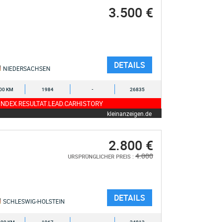
3.500 €
DETAILS
NIEDERSACHSEN
00 KM
1984
-
26835
NDEX.RESULTAT.LEAD.CARHISTORY
kleinanzeigen.de
2.800 €
4.000
URSPRÜNGLICHER PREIS :
DETAILS
SCHLESWIG-HOLSTEIN