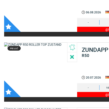
06.08.2026
-
@I
ZUNDAPP
PRIVAT
R50
20.07.2026
-
10
@I