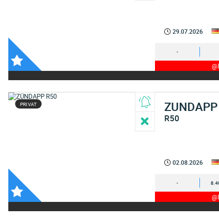
29.07.2026
-
@I
ZUNDAPP
PRIVAT
R50
02.08.2026
-
8.4
@I