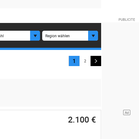
hl
Region wählen
1
2
2.100 €