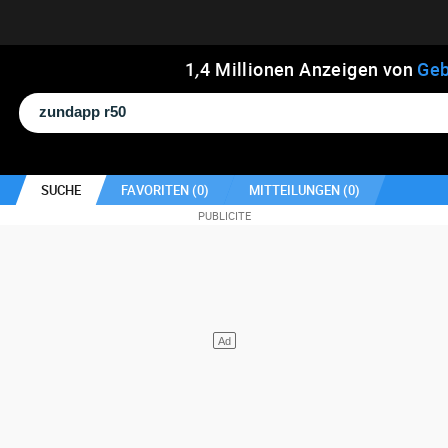
1
,
4
Millionen Anzeigen von
Geb
SUCHE
FAVORITEN (
0
)
MITTEILUNGEN (
0
)