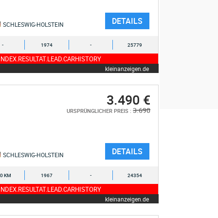
DETAILS
SCHLESWIG-HOLSTEIN
-
1974
-
25779
NDEX.RESULTAT.LEAD.CARHISTORY
kleinanzeigen.de
3.490 €
3.690
URSPRÜNGLICHER PREIS :
DETAILS
SCHLESWIG-HOLSTEIN
0 KM
1967
-
24354
NDEX.RESULTAT.LEAD.CARHISTORY
kleinanzeigen.de