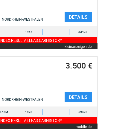
DETAILS
NORDRHEIN-WESTFALEN
-
1967
-
33428
NDEX.RESULTAT.LEAD.CARHISTORY
kleinanzeigen.de
3.500 €
DETAILS
NORDRHEIN-WESTFALEN
07 KM
1978
-
59423
NDEX.RESULTAT.LEAD.CARHISTORY
mobile.de