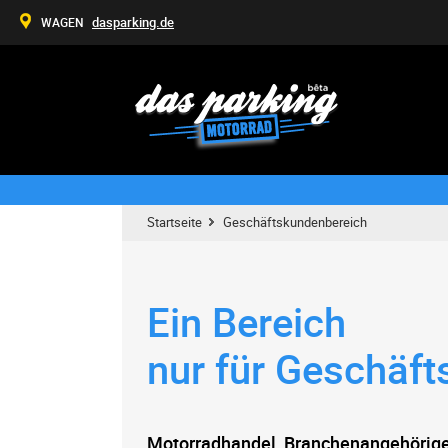
dasparking.de
WAGEN
Startseite
Geschäftskundenbereich
Ein Bereich
nur für Geschäf
Motorradhandel, Branchenangehörige