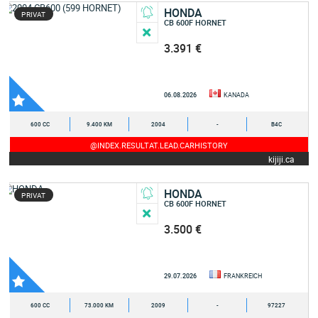
HONDA
PRIVAT
CB 600F HORNET
3.391 €
06.08.2026
KANADA
600 CC
9.400 KM
2004
-
B4C
@INDEX.RESULTAT.LEAD.CARHISTORY
kijiji.ca
HONDA
PRIVAT
CB 600F HORNET
3.500 €
29.07.2026
FRANKREICH
600 CC
73.000 KM
2009
-
97227