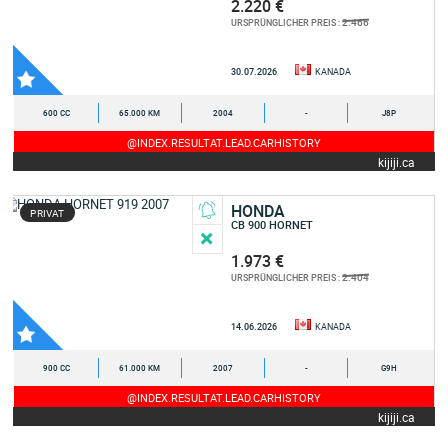
2.220 €
2.466
URSPRÜNGLICHER PREIS :
30.07.2026
KANADA
600 CC
65.000 KM
2004
-
J8P
@INDEX.RESULTAT.LEAD.CARHISTORY
kijiji.ca
HONDA
PRIVAT
CB 900 HORNET
1.973 €
2.404
URSPRÜNGLICHER PREIS :
14.06.2026
KANADA
900 CC
61.000 KM
2007
-
G9H
@INDEX.RESULTAT.LEAD.CARHISTORY
kijiji.ca