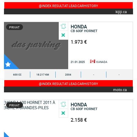
@INDEX.RESULTAT.LEAD.CARHISTORY
kijiji.ca
HONDA
PRIVAT
CB 600F HORNET
1.973 €
21.01.2025
KANADA
600 CC
18.217 KM
2004
-
-
@INDEX.RESULTAT.LEAD.CARHISTORY
moto.ca
HONDA
PRIVAT
CB 600F HORNET
2.158 €