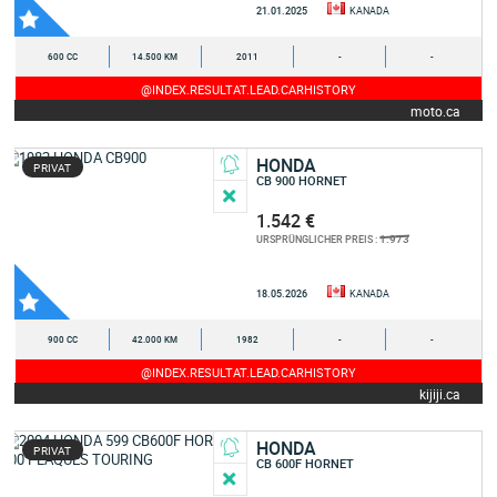
21.01.2025
KANADA
600 CC
14.500 KM
2011
-
-
@INDEX.RESULTAT.LEAD.CARHISTORY
moto.ca
HONDA
PRIVAT
CB 900 HORNET
1.542 €
1.973
URSPRÜNGLICHER PREIS :
18.05.2026
KANADA
900 CC
42.000 KM
1982
-
-
@INDEX.RESULTAT.LEAD.CARHISTORY
kijiji.ca
HONDA
PRIVAT
CB 600F HORNET