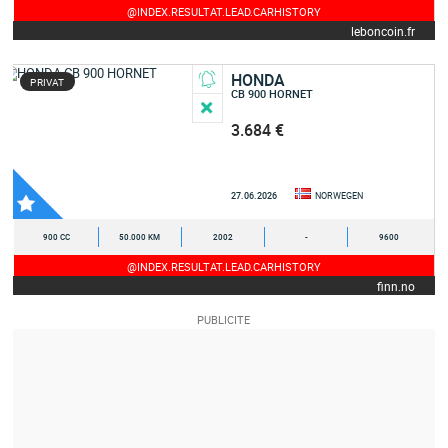
@INDEX.RESULTAT.LEAD.CARHISTORY
leboncoin.fr
HONDA
PRIVAT
CB 900 HORNET
3.684 €
27.06.2026
NORWEGEN
900 CC
50.000 KM
2002
-
9600
@INDEX.RESULTAT.LEAD.CARHISTORY
finn.no