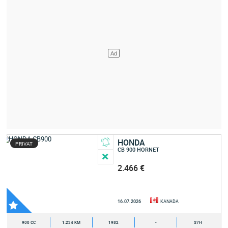
HONDA
PRIVAT
CB 900 HORNET
2.466 €
16.07.2026
KANADA
900 CC
1.234 KM
1982
-
S7H