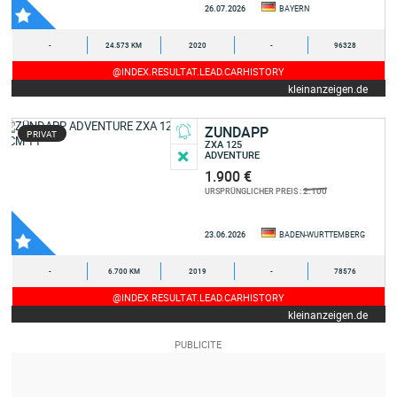
26.07.2026
BAYERN
-
24.573 KM
2020
-
96328
@INDEX.RESULTAT.LEAD.CARHISTORY
kleinanzeigen.de
ZUNDAPP
PRIVAT
ZXA 125
ADVENTURE
1.900 €
2.100
URSPRÜNGLICHER PREIS :
23.06.2026
BADEN-WURTTEMBERG
-
6.700 KM
2019
-
78576
@INDEX.RESULTAT.LEAD.CARHISTORY
kleinanzeigen.de