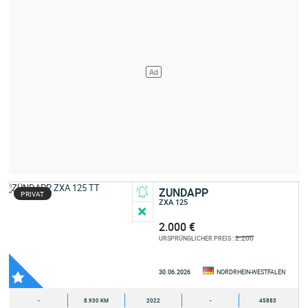
ZUNDAPP
PRIVAT
ZXA 125
2.000 €
2.200
URSPRÜNGLICHER PREIS :
30.06.2026
NORDRHEIN-WESTFALEN
-
8.930 KM
2022
-
45883