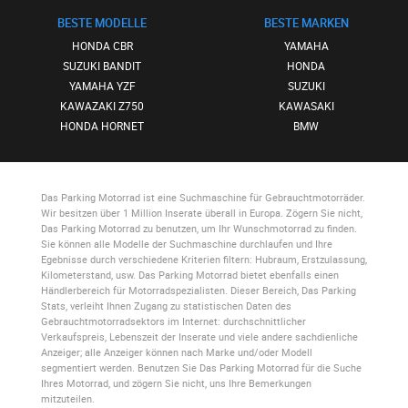
BESTE MODELLE
BESTE MARKEN
HONDA CBR
YAMAHA
SUZUKI BANDIT
HONDA
YAMAHA YZF
SUZUKI
KAWAZAKI Z750
KAWASAKI
HONDA HORNET
BMW
Das Parking Motorrad
ist eine Suchmaschine für Gebrauchtmotorräder.
Wir besitzen über 1 Million Inserate überall in Europa. Zögern Sie nicht,
Das Parking Motorrad
zu benutzen, um Ihr Wunschmotorrad zu finden.
Sie können alle Modelle der Suchmaschine durchlaufen und Ihre
Egebnisse durch verschiedene Kriterien filtern: Hubraum, Erstzulassung,
Kilometerstand, usw.
Das Parking Motorrad
bietet ebenfalls einen
Händlerbereich für Motorradspezialisten. Dieser Bereich,
Das Parking
Stats
, verleiht Ihnen Zugang zu statistischen Daten des
Gebrauchtmotorradsektors im Internet: durchschnittlicher
Verkaufspreis, Lebenszeit der Inserate und viele andere sachdienliche
Anzeiger; alle Anzeiger können nach Marke und/oder Modell
segmentiert werden. Benutzen Sie
Das Parking Motorrad
für die Suche
Ihres Motorrad, und zögern Sie nicht, uns Ihre Bemerkungen
mitzuteilen.