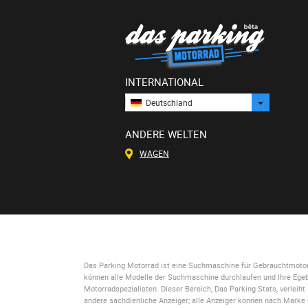
INTERNATIONAL
Deutschland
ANDERE WELTEN
WAGEN
Das Parking Motorrad
ist eine Suchmaschine für Gebrauchtmotorrä
können alle Modelle der Suchmaschine durchlaufen und Ihre Egebn
Motorradspezialisten. Dieser Bereich,
Das Parking Stats
, verleih
andere sachdienliche Anzeiger; alle Anzeiger können nach Mark