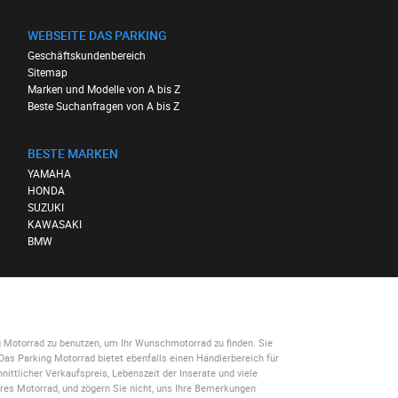
WEBSEITE DAS PARKING
Geschäftskundenbereich
Sitemap
Marken und Modelle von A bis Z
Beste Suchanfragen von A bis Z
BESTE MARKEN
YAMAHA
HONDA
SUZUKI
KAWASAKI
BMW
g Motorrad
zu benutzen, um Ihr Wunschmotorrad zu finden. Sie
Das Parking Motorrad
bietet ebenfalls einen Händlerbereich für
ittlicher Verkaufspreis, Lebenszeit der Inserate und viele
hres Motorrad, und zögern Sie nicht, uns Ihre Bemerkungen