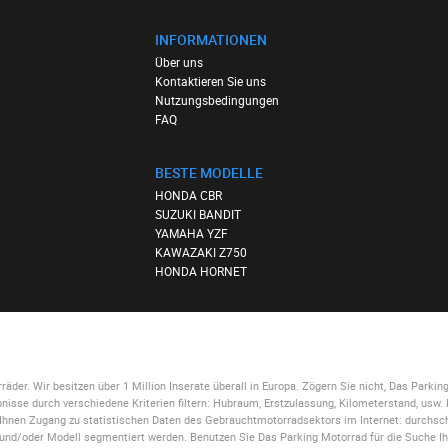
INFORMATIONEN
Über uns
Kontaktieren Sie uns
Nutzungsbedingungen
FAQ
BESTE MODELLE
HONDA CBR
SUZUKI BANDIT
YAMAHA YZF
KAWAZAKI Z750
HONDA HORNET
der. Wir besitzen über 1 Million Inserate überall in Europa. Zögern Sie nicht,
Das Parkin
isse durch verschiedene Kriterien filtern: Hubraum, Erstzulassung, Kilometerstand, usw.
t Ihnen Zugang zu statistischen Daten des Gebrauchtmotorradsektors im Internet: durchschn
e und/oder Modell segmentiert werden. Benutzen Sie
Das Parking Motorrad
für die Suche I