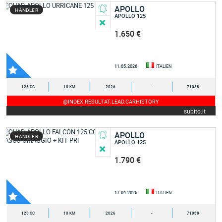
APOLLO
HÄNDLER
APOLLO 125
1.650 €
11.05.2026
ITALIEN
125 CC
10 KM
2026
-
71038
@INDEX.RESULTAT.LEAD.CARHISTORY
subito.it
APOLLO
HÄNDLER
APOLLO 125
1.790 €
17.04.2026
ITALIEN
125 CC
10 KM
2026
-
71038