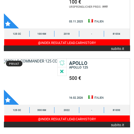
100 €
200
URSPRÜNGLICHER PREIS :
03.11.2025
ITALIEN
125 CC
100 KM
2018
-
81034
@INDEX.RESULTAT.LEAD.CARHISTORY
subito.it
APOLLO
PRIVAT
APOLLO 125
500 €
16.02.2026
ITALIEN
125 CC
300 KM
2022
-
81030
@INDEX.RESULTAT.LEAD.CARHISTORY
subito.it