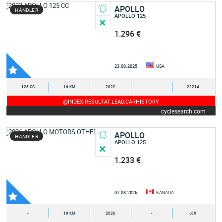
APOLLO
HÄNDLER
APOLLO 125
1.296 €
23.08.2025
USA
125 CC
16 KM
2022
-
22214
@INDEX.RESULTAT.LEAD.CARHISTORY
cyclesearch.com
APOLLO
HÄNDLER
APOLLO 125
1.233 €
07.08.2026
KANADA
-
10 KM
2026
-
J6X