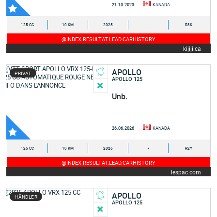
21.10.2023
KANADA
125 CC
10 KM
2025
-
R3K
@INDEX.RESULTAT.LEAD.CARHISTORY
kijiji.ca
APOLLO
PRIVAT
APOLLO 125
Unb.
26.06.2026
KANADA
125 CC
10 KM
2026
-
R2Y
@INDEX.RESULTAT.LEAD.CARHISTORY
lespac.com
APOLLO
HÄNDLER
APOLLO 125