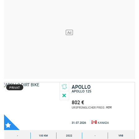
APOLLO
PRIVAT
APOLLO 125
802 €
924
URSPRÜNGLICHER PREIS :
31.07.2026
KANADA
-
100 KM
2022
-
V9B