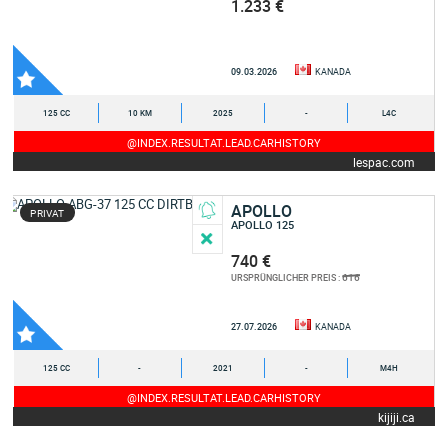
1.233 €
09.03.2026
KANADA
125 CC
10 KM
2025
-
L4C
@INDEX.RESULTAT.LEAD.CARHISTORY
lespac.com
APOLLO
PRIVAT
APOLLO 125
740 €
616
URSPRÜNGLICHER PREIS :
27.07.2026
KANADA
125 CC
-
2021
-
M4H
@INDEX.RESULTAT.LEAD.CARHISTORY
kijiji.ca