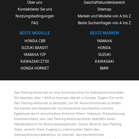
Über uns
Geschäftskundenbereich
Kontaktieren Sie uns
Sitemap
Nutzungsbedingungen
Marken und Modelle von A bis Z
FAQ
Beste Suchanfragen von A bis Z
BESTE MODELLE
BESTE MARKEN
HONDA CBR
YAMAHA
SUZUKI BANDIT
HONDA
YAMAHA YZF
SUZUKI
KAWAZAKI Z750
KAWASAKI
HONDA HORNET
BMW
Das Parking Motorrad
ist eine Suchmaschine für Gebrauchtmotorräder.
Wir besitzen über 1 Million Inserate überall in Europa. Zögern Sie nicht,
Das Parking Motorrad
zu benutzen, um Ihr Wunschmotorrad zu finden.
Sie können alle Modelle der Suchmaschine durchlaufen und Ihre
Egebnisse durch verschiedene Kriterien filtern: Hubraum, Erstzulassung,
Kilometerstand, usw.
Das Parking Motorrad
bietet ebenfalls einen
Händlerbereich für Motorradspezialisten. Dieser Bereich,
Das Parking
Stats
, verleiht Ihnen Zugang zu statistischen Daten des
Gebrauchtmotorradsektors im Internet: durchschnittlicher