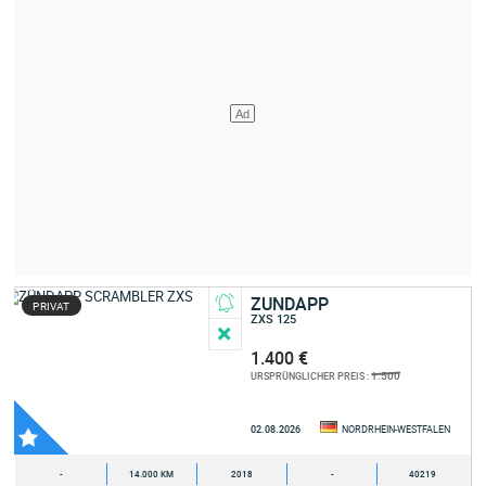
ZUNDAPP
PRIVAT
ZXS 125
1.400 €
1.500
URSPRÜNGLICHER PREIS :
02.08.2026
NORDRHEIN-WESTFALEN
-
14.000 KM
2018
-
40219