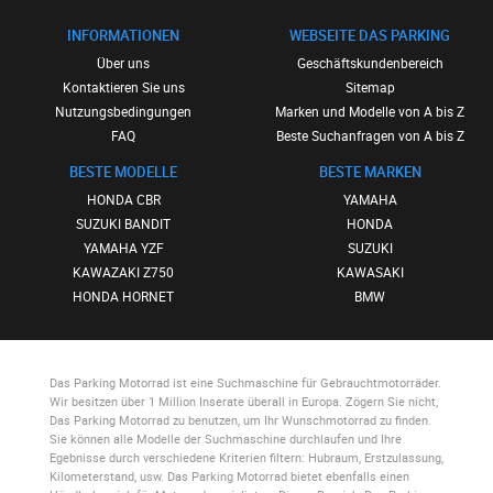
INFORMATIONEN
WEBSEITE DAS PARKING
Über uns
Geschäftskundenbereich
Kontaktieren Sie uns
Sitemap
Nutzungsbedingungen
Marken und Modelle von A bis Z
FAQ
Beste Suchanfragen von A bis Z
BESTE MODELLE
BESTE MARKEN
HONDA CBR
YAMAHA
SUZUKI BANDIT
HONDA
YAMAHA YZF
SUZUKI
KAWAZAKI Z750
KAWASAKI
HONDA HORNET
BMW
Das Parking Motorrad
ist eine Suchmaschine für Gebrauchtmotorräder.
Wir besitzen über 1 Million Inserate überall in Europa. Zögern Sie nicht,
Das Parking Motorrad
zu benutzen, um Ihr Wunschmotorrad zu finden.
Sie können alle Modelle der Suchmaschine durchlaufen und Ihre
Egebnisse durch verschiedene Kriterien filtern: Hubraum, Erstzulassung,
Kilometerstand, usw.
Das Parking Motorrad
bietet ebenfalls einen