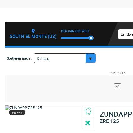
DER GANZEN WELT
Landwa
SOUTH EL MONTE (US)
Sortieren nach :
Distanz
ZUNDAPP
PRIVAT
ZRE 125