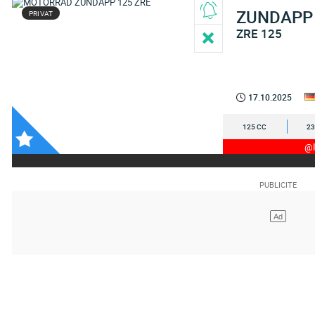
ZUNDAPP
PRIVAT
ZRE 125
17.10.2025
125 CC
23
@I