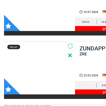
10.07.2026
125 CC
12.
@I
ZUNDAPP
PRIVAT
ZRE
23.03.2026
-
8.2
@I