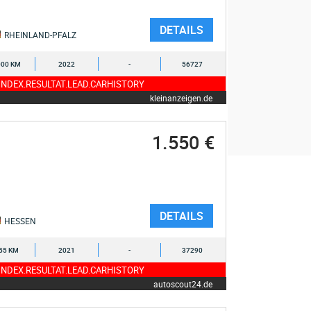
DETAILS
RHEINLAND-PFALZ
000 KM
2022
-
56727
NDEX.RESULTAT.LEAD.CARHISTORY
kleinanzeigen.de
1.550 €
DETAILS
HESSEN
55 KM
2021
-
37290
NDEX.RESULTAT.LEAD.CARHISTORY
autoscout24.de