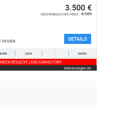
3.500 €
4.500
URSPRÜNGLICHER PREIS :
DETAILS
HESSEN
8 KM
2024
-
36284
NDEX.RESULTAT.LEAD.CARHISTORY
kleinanzeigen.de