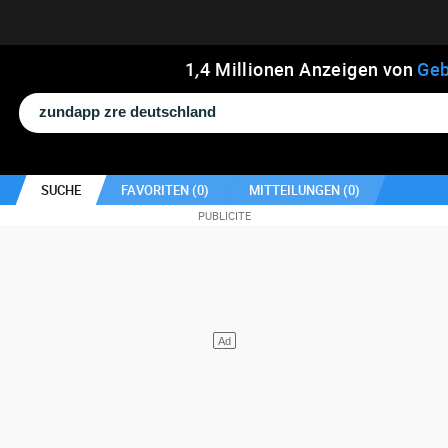
1
,
4
Millionen Anzeigen von
Geb
SUCHE
FAVORITEN (
0
)
MITTEILUNGEN (
0
)