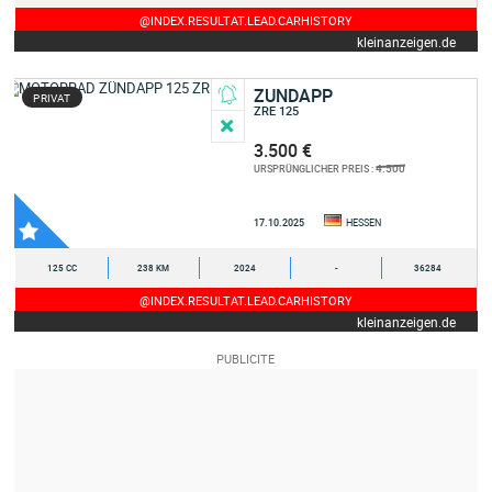
@INDEX.RESULTAT.LEAD.CARHISTORY
kleinanzeigen.de
ZUNDAPP
PRIVAT
ZRE 125
3.500 €
4.500
URSPRÜNGLICHER PREIS :
17.10.2025
HESSEN
125 CC
238 KM
2024
-
36284
@INDEX.RESULTAT.LEAD.CARHISTORY
kleinanzeigen.de