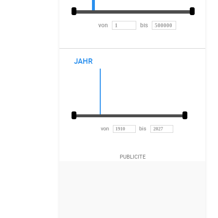
von
bis
JAHR
von
bis