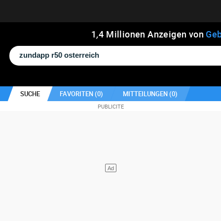
1
,
4
Millionen Anzeigen von
Geb
SUCHE
FAVORITEN (
0
)
MITTEILUNGEN (
0
)