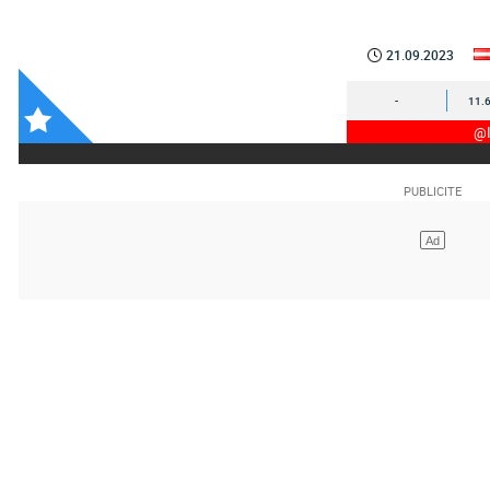
21.09.2023
-
11.
@I