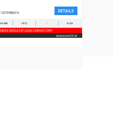
DETAILS
ÖSTERREICH
693 KM
1972
-
6130
NDEX.RESULTAT.LEAD.CARHISTORY
autoscout24.at