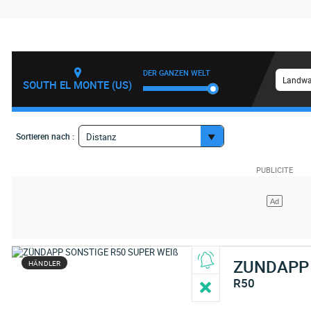
DER GANZEN WELT
Landwa
SOUTH EL MONTE (US)
Sortieren nach :
Distanz
ZUNDAPP
HÄNDLER
R50