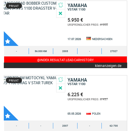
YAMAHA
PRIVAT
VSTAR 1100
5.950 €
6.000
URSPRÜNGLICHER PREIS :
17.07.2026
NIEDERSACHSEN
-
56.000 KM
2003
-
27327
@INDEX.RESULTAT.LEAD.CARHISTORY
kleinanzeigen.de
YAMAHA
PRIVAT
VSTAR 1100
6.225 €
6.457
URSPRÜNGLICHER PREIS :
05.05.2026
POLEN
-
-
2007
-
62-700