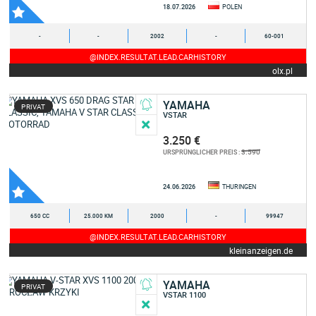
18.07.2026
POLEN
-
-
2002
-
60-001
@INDEX.RESULTAT.LEAD.CARHISTORY
olx.pl
YAMAHA
PRIVAT
VSTAR
3.250 €
3.590
URSPRÜNGLICHER PREIS :
24.06.2026
THURINGEN
650 CC
25.000 KM
2000
-
99947
@INDEX.RESULTAT.LEAD.CARHISTORY
kleinanzeigen.de
YAMAHA
PRIVAT
VSTAR 1100