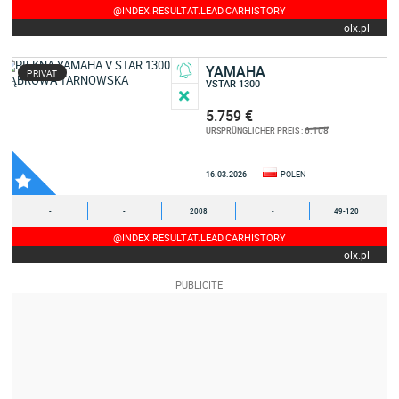
@INDEX.RESULTAT.LEAD.CARHISTORY
olx.pl
YAMAHA
PRIVAT
VSTAR 1300
5.759 €
6.108
URSPRÜNGLICHER PREIS :
16.03.2026
POLEN
-
-
2008
-
49-120
@INDEX.RESULTAT.LEAD.CARHISTORY
olx.pl