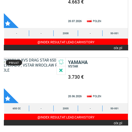
4.663 €
20.07.2026
POLEN
-
-
2008
-
50-001
@INDEX.RESULTAT.LEAD.CARHISTORY
olx.pl
YAMAHA
PRIVAT
VSTAR
3.730 €
20.06.2026
POLEN
650 CC
-
2005
-
50-001
@INDEX.RESULTAT.LEAD.CARHISTORY
olx.pl