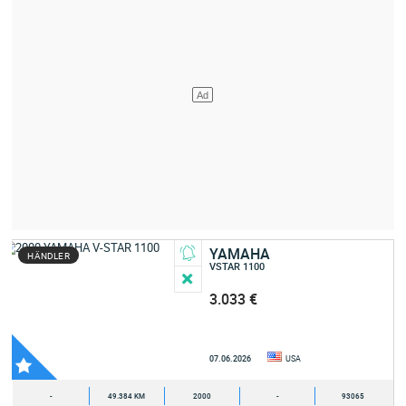
YAMAHA
HÄNDLER
VSTAR 1100
3.033 €
07.06.2026
USA
-
49.384 KM
2000
-
93065