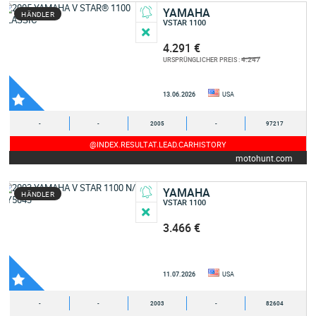
YAMAHA
HÄNDLER
VSTAR 1100
4.291 €
4.247
URSPRÜNGLICHER PREIS :
13.06.2026
USA
-
-
2005
-
97217
@INDEX.RESULTAT.LEAD.CARHISTORY
motohunt.com
YAMAHA
HÄNDLER
VSTAR 1100
3.466 €
11.07.2026
USA
-
-
2003
-
82604