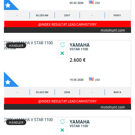
03.02.2026
USA
-
36.255 KM
2007
-
95901
@INDEX.RESULTAT.LEAD.CARHISTORY
motohunt.com
YAMAHA
HÄNDLER
VSTAR 1100
2.600 €
14.05.2026
USA
-
29.422 KM
2006
-
84014
@INDEX.RESULTAT.LEAD.CARHISTORY
motohunt.com
YAMAHA
HÄNDLER
VSTAR 1100