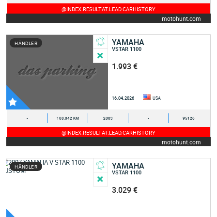
@INDEX.RESULTAT.LEAD.CARHISTORY
motohunt.com
YAMAHA
HÄNDLER
VSTAR 1100
1.993 €
16.04.2026
USA
-
108.042 KM
2003
-
95126
@INDEX.RESULTAT.LEAD.CARHISTORY
motohunt.com
YAMAHA
HÄNDLER
VSTAR 1100
3.029 €