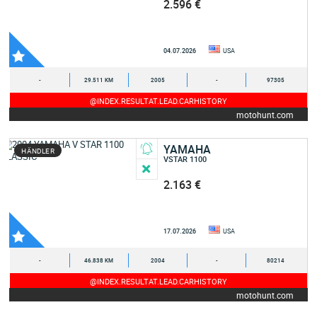
2.596 €
04.07.2026
USA
-
29.511 KM
2005
-
97305
@INDEX.RESULTAT.LEAD.CARHISTORY
motohunt.com
YAMAHA
HÄNDLER
VSTAR 1100
2.163 €
17.07.2026
USA
-
46.838 KM
2004
-
80214
@INDEX.RESULTAT.LEAD.CARHISTORY
motohunt.com