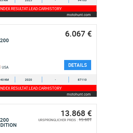
33 KM
2025
-
94103
NDEX.RESULTAT.LEAD.CARHISTORY
motohunt.com
6.067 €
1200
DETAILS
USA
240 KM
2020
-
87110
NDEX.RESULTAT.LEAD.CARHISTORY
motohunt.com
13.868 €
1200
15.601
URSPRÜNGLICHER PREIS :
EDITION