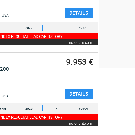
DETAILS
USA
-
2022
-
92821
NDEX.RESULTAT.LEAD.CARHISTORY
motohunt.com
9.953 €
1200
DETAILS
USA
6 KM
2025
-
90404
NDEX.RESULTAT.LEAD.CARHISTORY
motohunt.com