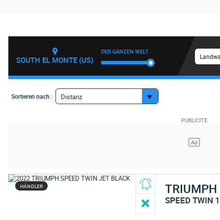
DER GANZEN WELT
Landwa
SOUTH EL MONTE (US)
Sortieren nach :
Distanz
TRIUMPH
HÄNDLER
SPEED TWIN 