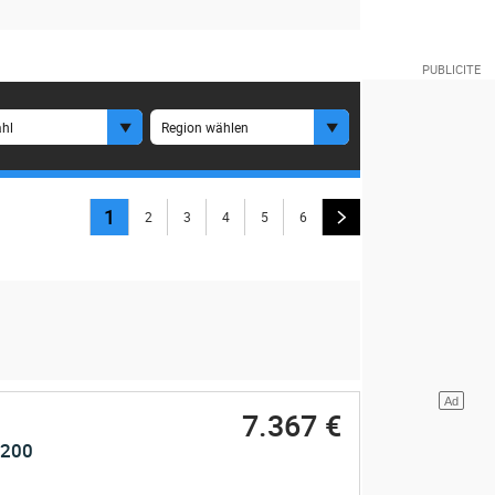
hl
Region wählen
1
2
3
4
5
6
7.367 €
1200