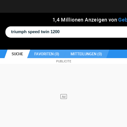
1
,
4
Millionen Anzeigen von
Geb
SUCHE
FAVORITEN (
0
)
MITTEILUNGEN (
0
)