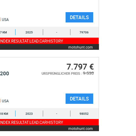
DETAILS
USA
7 KM
2025
-
79706
NDEX.RESULTAT.LEAD.CARHISTORY
motohunt.com
7.797 €
1200
9.530
URSPRÜNGLICHER PREIS :
DETAILS
USA
18 KM
2023
-
98052
NDEX.RESULTAT.LEAD.CARHISTORY
motohunt.com