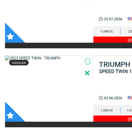
25.07.2026
1.200 CC
22
@I
TRIUMPH
HÄNDLER
SPEED TWIN 
02.06.2026
1.200 CC
1.3
@I