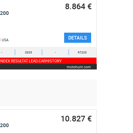
8.864 €
1200
DETAILS
USA
-
2025
-
97223
NDEX.RESULTAT.LEAD.CARHISTORY
motohunt.com
10.827 €
1200