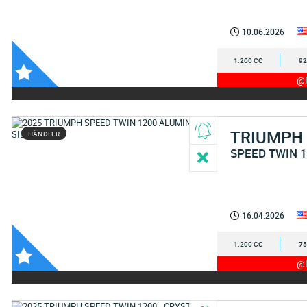
10.06.2026
1.200 CC
92
@I
TRIUMPH
HÄNDLER
SPEED TWIN 
16.04.2026
1.200 CC
75
@I