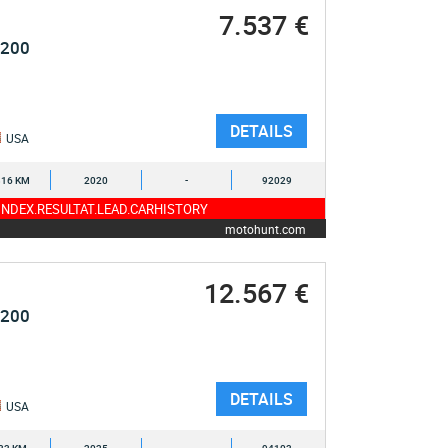
7.537 €
1200
DETAILS
USA
316 KM
2020
-
92029
NDEX.RESULTAT.LEAD.CARHISTORY
motohunt.com
12.567 €
1200
DETAILS
USA