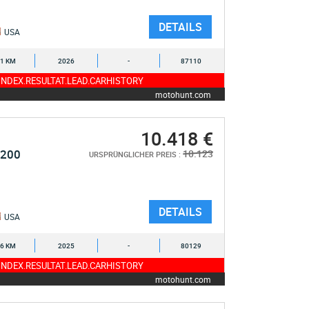
DETAILS
USA
1 KM
2026
-
87110
NDEX.RESULTAT.LEAD.CARHISTORY
motohunt.com
10.418 €
1200
10.123
URSPRÜNGLICHER PREIS :
DETAILS
USA
6 KM
2025
-
80129
NDEX.RESULTAT.LEAD.CARHISTORY
motohunt.com