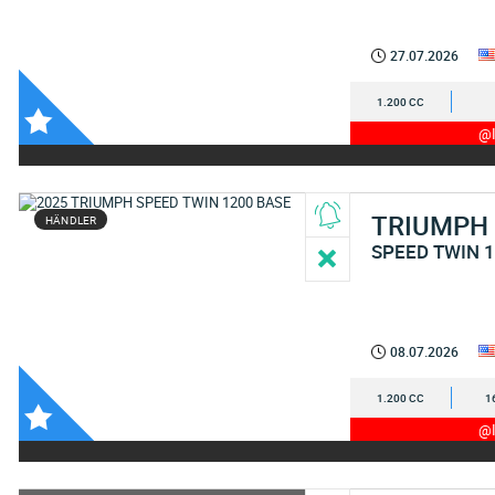
27.07.2026
1.200 CC
@I
TRIUMPH
HÄNDLER
SPEED TWIN 
08.07.2026
1.200 CC
1
@I