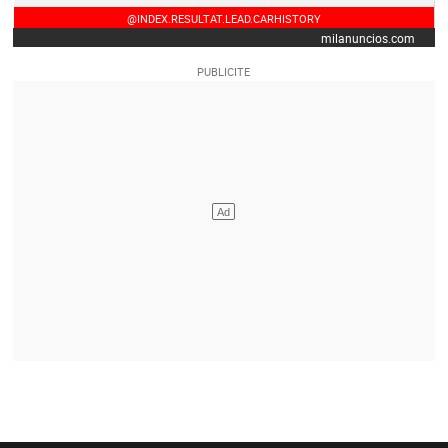
@INDEX.RESULTAT.LEAD.CARHISTORY
milanuncios.com