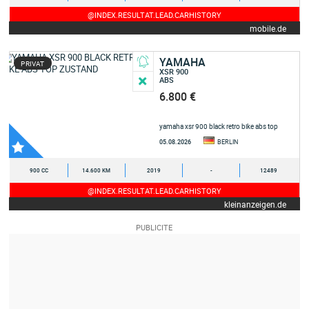
@INDEX.RESULTAT.LEAD.CARHISTORY
mobile.de
YAMAHA
PRIVAT
XSR 900
ABS
6.800 €
yamaha xsr 900 black retro bike abs top
zustand
05.08.2026
BERLIN
900 CC
14.600 KM
2019
-
12489
@INDEX.RESULTAT.LEAD.CARHISTORY
kleinanzeigen.de