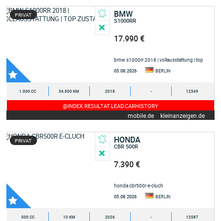
BMW
PRIVAT
S1000RR
17.990 €
bmw s1000rr 2018 | vollausstattung | top
zustand
05.08.2026
BERLIN
1.000 CC
34.500 KM
2018
-
12349
@INDEX.RESULTAT.LEAD.CARHISTORY
mobile.de
kleinanzeigen.de
HONDA
PRIVAT
CBR 500R
7.390 €
honda cbr500r e-cluch
05.08.2026
BERLIN
500 CC
10 KM
2026
-
12587