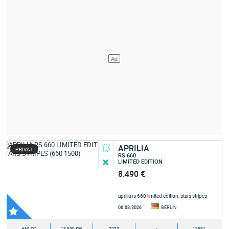
APRILIA
PRIVAT
RS 660
LIMITED EDITION
8.490 €
aprilia rs 660 limited edition, stars stripes
(660 1500)
06.08.2026
BERLIN
660 CC
18.500 KM
2023
-
13581