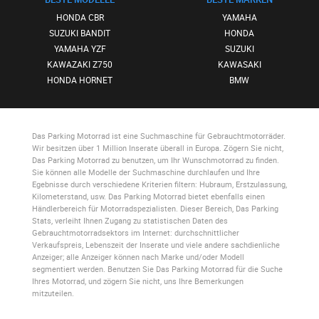
HONDA CBR
YAMAHA
SUZUKI BANDIT
HONDA
YAMAHA YZF
SUZUKI
KAWAZAKI Z750
KAWASAKI
HONDA HORNET
BMW
Das Parking Motorrad
ist eine Suchmaschine für Gebrauchtmotorräder.
Wir besitzen über 1 Million Inserate überall in Europa. Zögern Sie nicht,
Das Parking Motorrad
zu benutzen, um Ihr Wunschmotorrad zu finden.
Sie können alle Modelle der Suchmaschine durchlaufen und Ihre
Egebnisse durch verschiedene Kriterien filtern: Hubraum, Erstzulassung,
Kilometerstand, usw.
Das Parking Motorrad
bietet ebenfalls einen
Händlerbereich für Motorradspezialisten. Dieser Bereich,
Das Parking
Stats
, verleiht Ihnen Zugang zu statistischen Daten des
Gebrauchtmotorradsektors im Internet: durchschnittlicher
Verkaufspreis, Lebenszeit der Inserate und viele andere sachdienliche
Anzeiger; alle Anzeiger können nach Marke und/oder Modell
segmentiert werden. Benutzen Sie
Das Parking Motorrad
für die Suche
Ihres Motorrad, und zögern Sie nicht, uns Ihre Bemerkungen
mitzuteilen.