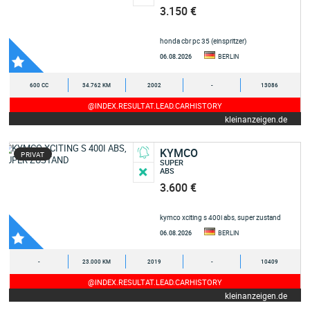
3.150 €
honda cbr pc 35 (einspritzer)
06.08.2026
BERLIN
600 CC
34.762 KM
2002
-
13086
@INDEX.RESULTAT.LEAD.CARHISTORY
kleinanzeigen.de
KYMCO
PRIVAT
SUPER
ABS
3.600 €
kymco xciting s 400i abs, super zustand
06.08.2026
BERLIN
-
23.000 KM
2019
-
10409
@INDEX.RESULTAT.LEAD.CARHISTORY
kleinanzeigen.de