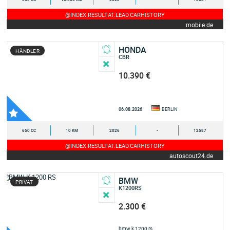
@INDEX.RESULTAT.LEAD.CARHISTORY
mobile.de
HONDA
HÄNDLER
CBR
10.390 €
06.08.2026
BERLIN
650 CC
10 KM
2026
-
12587
@INDEX.RESULTAT.LEAD.CARHISTORY
autoscout24.de
BMW
PRIVAT
K1200RS
2.300 €
bmw k 1200 rs