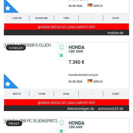
06.08.2026
BERLIN
1.200 CC
54.000 KM
1999
-
14167
@INDEX.RESULTAT.LEAD.CARHISTORY
mobile.de
HONDA
HÄNDLER
CBR 500R
7.390 €
honda cbr500r e-cluch
06.08.2026
BERLIN
500 CC
10 KM
2026
-
12587
@INDEX.RESULTAT.LEAD.CARHISTORY
kleinanzeigen.de
autoscout24.de
HONDA
PRIVAT
CBR 600F