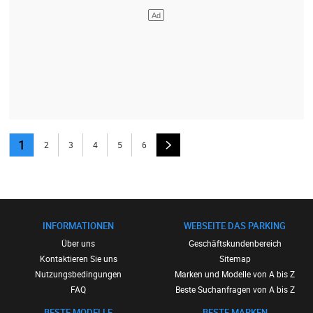
1
2
3
4
5
6
INFORMATIONEN
WEBSEITE DAS PARKING
Über uns
Geschäftskundenbereich
Kontaktieren Sie uns
Sitemap
Nutzungsbedingungen
Marken und Modelle von A bis Z
FAQ
Beste Suchanfragen von A bis Z
BESTE MODELLE
BESTE MARKEN