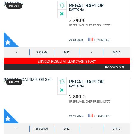
REGAL RAPTOR
PRIVAT
DAYTONA
2.290 €
2.750
URSPRÜNGLICHER PREIS :
20.05.2026
FRANKREICH
-
3.013 KM
2017
-
40090
@INDEX.RESULTAT.LEAD.CARHISTORY
leboncoin.fr
REGAL RAPTOR
PRIVAT
DAYTONA
2.800 €
3.500
URSPRÜNGLICHER PREIS :
27.11.2025
FRANKREICH
-
26.000 KM
2012
-
01440