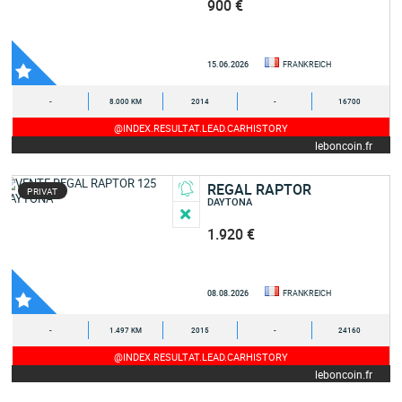
900 €
15.06.2026
FRANKREICH
-
8.000 KM
2014
-
16700
@INDEX.RESULTAT.LEAD.CARHISTORY
leboncoin.fr
REGAL RAPTOR
PRIVAT
DAYTONA
1.920 €
08.08.2026
FRANKREICH
-
1.497 KM
2015
-
24160
@INDEX.RESULTAT.LEAD.CARHISTORY
leboncoin.fr