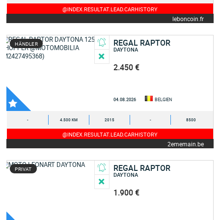
@INDEX.RESULTAT.LEAD.CARHISTORY
leboncoin.fr
REGAL RAPTOR
HÄNDLER
DAYTONA
2.450 €
04.08.2026
BELGIEN
-
4.500 KM
2015
-
8500
@INDEX.RESULTAT.LEAD.CARHISTORY
2ememain.be
REGAL RAPTOR
PRIVAT
DAYTONA
1.900 €