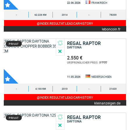
22.06.2026
FRANKREICH
-
62.226 KM
2014
-
78200
@INDEX.RESULTAT.LEAD.CARHISTORY
leboncoin.fr
REGAL RAPTOR
PRIVAT
DAYTONA
2.550 €
2.700
URSPRÜNGLICHER PREIS :
11.05.2026
NIEDERSACHSEN
-
4.100 KM
2010
-
21423
@INDEX.RESULTAT.LEAD.CARHISTORY
kleinanzeigen.de
REGAL RAPTOR
PRIVAT
DAYTONA