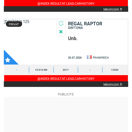
@INDEX.RESULTAT.LEAD.CARHISTORY
leboncoin.fr
REGAL RAPTOR
PRIVAT
DAYTONA
Unb.
20.07.2026
FRANKREICH
-
10.510 KM
2017
-
12500
@INDEX.RESULTAT.LEAD.CARHISTORY
leboncoin.fr