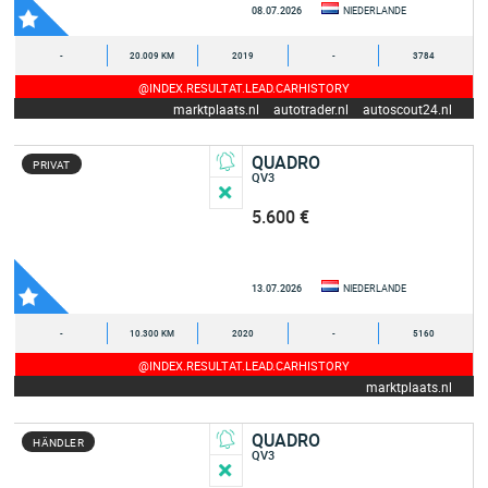
08.07.2026
NIEDERLANDE
-
20.009 KM
2019
-
3784
@INDEX.RESULTAT.LEAD.CARHISTORY
marktplaats.nl
autotrader.nl
autoscout24.nl
QUADRO
PRIVAT
QV3
5.600 €
13.07.2026
NIEDERLANDE
-
10.300 KM
2020
-
5160
@INDEX.RESULTAT.LEAD.CARHISTORY
marktplaats.nl
QUADRO
HÄNDLER
QV3