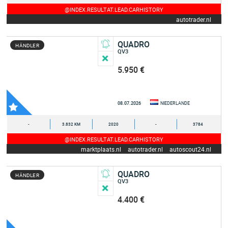
@INDEX.RESULTAT.LEAD.CARHISTORY
autotrader.nl
QUADRO
HÄNDLER
QV3
5.950 €
08.07.2026
NIEDERLANDE
-
3.832 KM
2020
-
3784
@INDEX.RESULTAT.LEAD.CARHISTORY
marktplaats.nl
autotrader.nl
autoscout24.nl
QUADRO
HÄNDLER
QV3
4.400 €