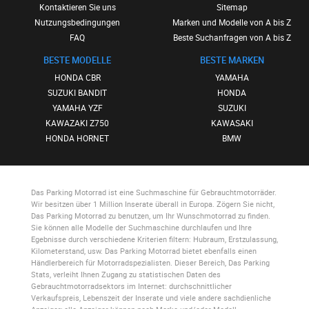
Kontaktieren Sie uns
Sitemap
Nutzungsbedingungen
Marken und Modelle von A bis Z
FAQ
Beste Suchanfragen von A bis Z
BESTE MODELLE
BESTE MARKEN
HONDA CBR
YAMAHA
SUZUKI BANDIT
HONDA
YAMAHA YZF
SUZUKI
KAWAZAKI Z750
KAWASAKI
HONDA HORNET
BMW
Das Parking Motorrad
ist eine Suchmaschine für Gebrauchtmotorräder.
Wir besitzen über 1 Million Inserate überall in Europa. Zögern Sie nicht,
Das Parking Motorrad
zu benutzen, um Ihr Wunschmotorrad zu finden.
Sie können alle Modelle der Suchmaschine durchlaufen und Ihre
Egebnisse durch verschiedene Kriterien filtern: Hubraum, Erstzulassung,
Kilometerstand, usw.
Das Parking Motorrad
bietet ebenfalls einen
Händlerbereich für Motorradspezialisten. Dieser Bereich,
Das Parking
Stats
, verleiht Ihnen Zugang zu statistischen Daten des
Gebrauchtmotorradsektors im Internet: durchschnittlicher
Verkaufspreis, Lebenszeit der Inserate und viele andere sachdienliche