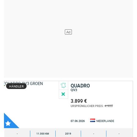
QUADRO
HÄNDLER
QV3
3.899 €
4.900
URSPRÜNGLICHER PREIS :
07.06.2026
NIEDERLANDE
-
11.300 KM
2019
-
-