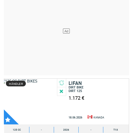
LIFAN
HÄNDLER
DIRT BIKE
DIRT 125
1.172 €
18.06.2026
KANADA
125 CC
-
2026
-
T1X