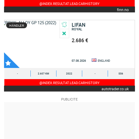
@INDEX.RESULTAT.LEAD.CARHISTORY
finn.no
LIFAN
HÄNDLER
ROYAL
2.686 €
07.08.2026
ENGLAND
-
2.607 KM
2022
-
SS6
@INDEX.RESULTAT.LEAD.CARHISTORY
autotrader.co.uk