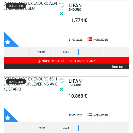
LIFAN
HÄNDLER
ENDURO
11.774 €
21.07.2026
NORWEGEN
-
10 KM
2026
-
-
@INDEX.RESULTAT.LEAD.CARHISTORY
finn.no
LIFAN
HÄNDLER
ENDURO
10.868 €
23.05.2026
NORWEGEN
-
10 KM
2026
-
-