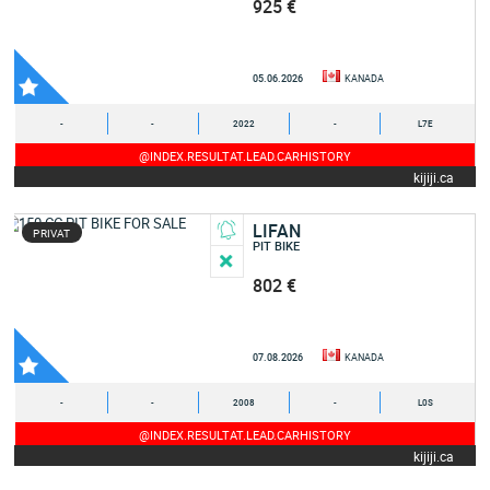
925 €
05.06.2026
KANADA
-
-
2022
-
L7E
@INDEX.RESULTAT.LEAD.CARHISTORY
kijiji.ca
LIFAN
PRIVAT
PIT BIKE
802 €
07.08.2026
KANADA
-
-
2008
-
L0S
@INDEX.RESULTAT.LEAD.CARHISTORY
kijiji.ca