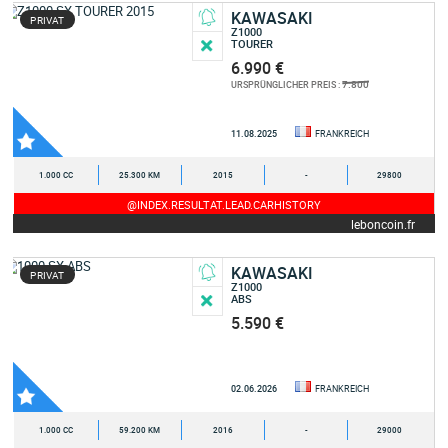
KAWASAKI
PRIVAT
Z1000
TOURER
6.990 €
7.800
URSPRÜNGLICHER PREIS :
11.08.2025
FRANKREICH
1.000 CC
25.300 KM
2015
-
29800
@INDEX.RESULTAT.LEAD.CARHISTORY
leboncoin.fr
KAWASAKI
PRIVAT
Z1000
ABS
5.590 €
02.06.2026
FRANKREICH
1.000 CC
59.200 KM
2016
-
29000