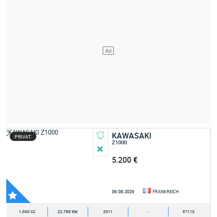
KAWASAKI
PRIVAT
Z1000
5.200 €
06.08.2026
FRANKREICH
1.000 CC
22.788 KM
2011
-
97110