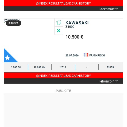
@INDEX.RESULTAT.LEAD.CARHISTORY
lacentrale.fr
KAWASAKI
PRIVAT
Z1000
10.500 €
29.07.2026
FRANKREICH
1.000 CC
18.000 KM
2018
-
29170
@INDEX.RESULTAT.LEAD.CARHISTORY
leboncoin.fr