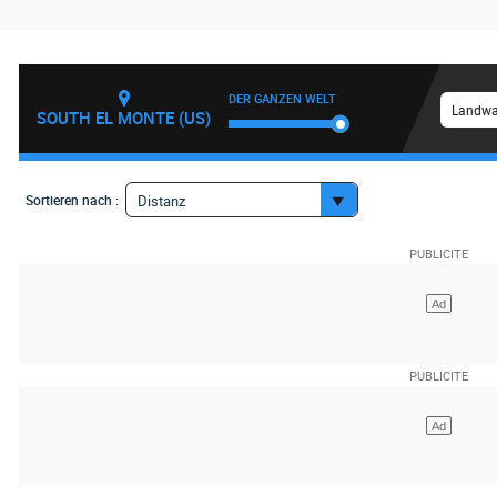
DER GANZEN WELT
Landwa
SOUTH EL MONTE (US)
Sortieren nach :
Distanz