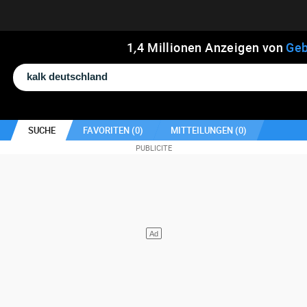
1
,
4
Millionen Anzeigen von
Geb
SUCHE
FAVORITEN (
0
)
MITTEILUNGEN (
0
)