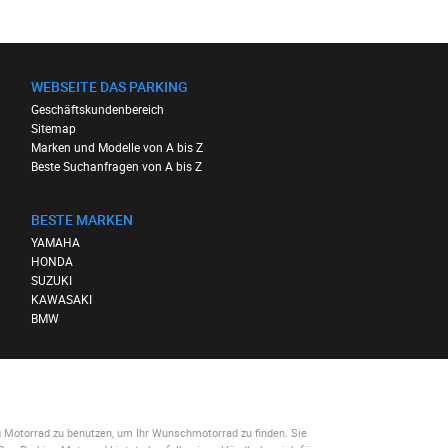
WEBSEITE DAS PARKING
Geschäftskundenbereich
Sitemap
Marken und Modelle von A bis Z
Beste Suchanfragen von A bis Z
BESTE MARKEN
YAMAHA
HONDA
SUZUKI
KAWASAKI
BMW
g Motorrad
zu benutzen, um Ihr Wunschmotorrad zu finden. Sie