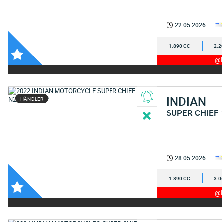
22.05.2026
1.890 CC
2.2
@I
INDIAN
HÄNDLER
SUPER CHIEF 
28.05.2026
1.890 CC
3.0
@I