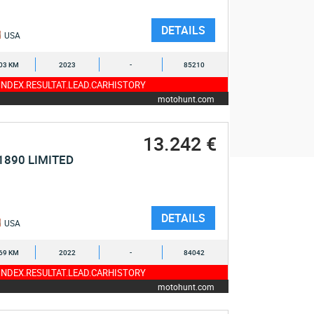
DETAILS
USA
03 KM
2023
-
85210
NDEX.RESULTAT.LEAD.CARHISTORY
motohunt.com
13.242 €
1890 LIMITED
DETAILS
USA
69 KM
2022
-
84042
NDEX.RESULTAT.LEAD.CARHISTORY
motohunt.com