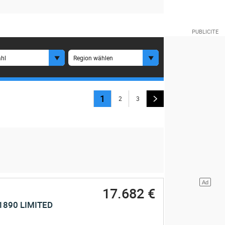
hl
Region wählen
1
2
3
17.682 €
1890 LIMITED