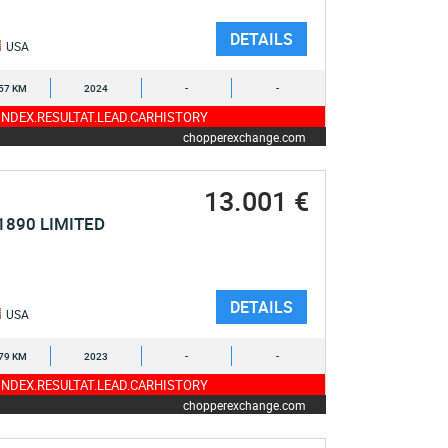
DETAILS
USA
57 KM
2024
-
-
NDEX.RESULTAT.LEAD.CARHISTORY
chopperexchange.com
13.001 €
1890 LIMITED
DETAILS
USA
79 KM
2023
-
-
NDEX.RESULTAT.LEAD.CARHISTORY
chopperexchange.com