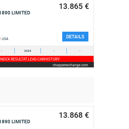
13.865 €
1890 LIMITED
DETAILS
USA
-
2024
-
-
NDEX.RESULTAT.LEAD.CARHISTORY
chopperexchange.com
13.868 €
1890 LIMITED