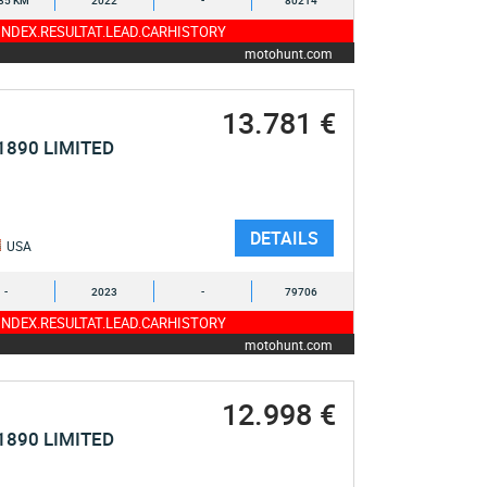
35 KM
2022
-
80214
NDEX.RESULTAT.LEAD.CARHISTORY
motohunt.com
13.781 €
1890 LIMITED
DETAILS
USA
-
2023
-
79706
NDEX.RESULTAT.LEAD.CARHISTORY
motohunt.com
12.998 €
1890 LIMITED