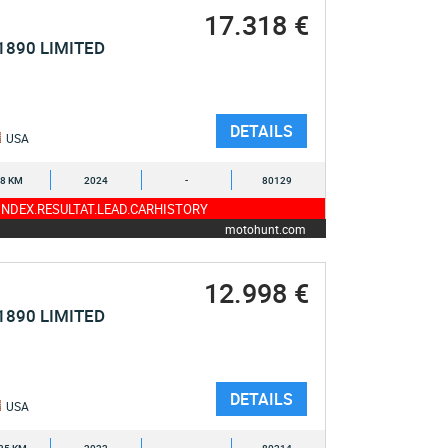
17.318 €
1890 LIMITED
DETAILS
USA
8 KM
2024
-
80129
NDEX.RESULTAT.LEAD.CARHISTORY
motohunt.com
12.998 €
1890 LIMITED
DETAILS
USA