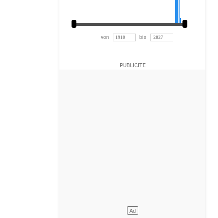
von
bis