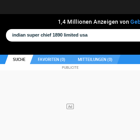
1
,
4
Millionen Anzeigen von
Geb
SUCHE
FAVORITEN (
0
)
MITTEILUNGEN (
0
)