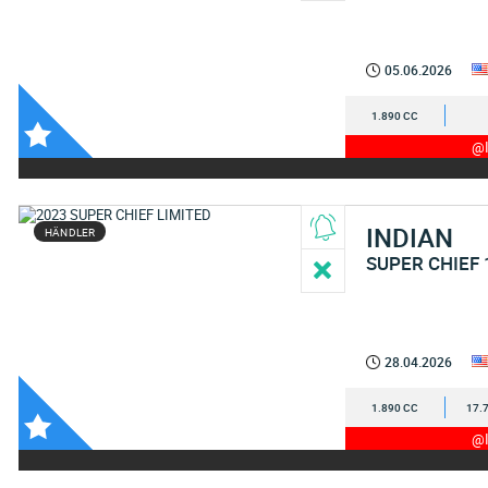
05.06.2026
1.890 CC
@I
INDIAN
HÄNDLER
SUPER CHIEF 
28.04.2026
1.890 CC
17.
@I