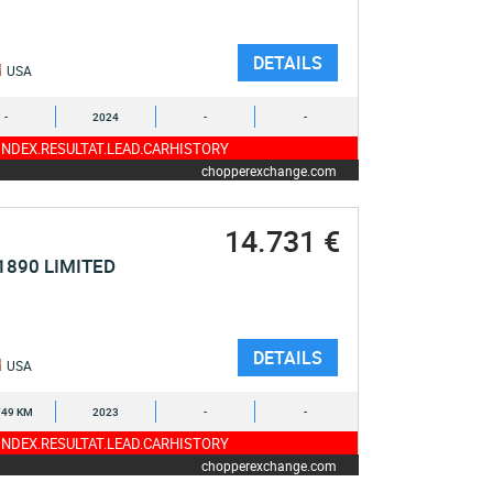
DETAILS
USA
-
2024
-
-
NDEX.RESULTAT.LEAD.CARHISTORY
chopperexchange.com
14.731 €
1890 LIMITED
DETAILS
USA
749 KM
2023
-
-
NDEX.RESULTAT.LEAD.CARHISTORY
chopperexchange.com