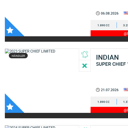
06.08.2026
1.890 CC
3.2
@I
INDIAN
HÄNDLER
SUPER CHIEF 
21.07.2026
1.890 CC
1.3
@I