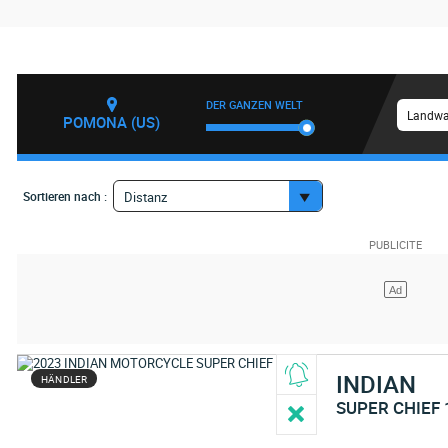
DER GANZEN WELT
Landwa
POMONA (US)
Sortieren nach :
Distanz
INDIAN
HÄNDLER
SUPER CHIEF 