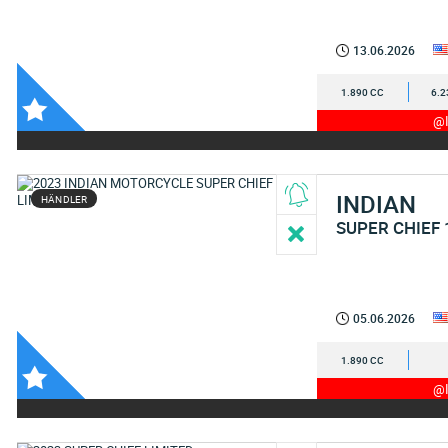
13.06.2026
1.890 CC
6.2
@I
INDIAN
HÄNDLER
SUPER CHIEF 
05.06.2026
1.890 CC
@I