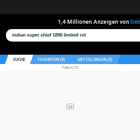
1
,
4
Millionen Anzeigen von
Geb
SUCHE
FAVORITEN (
0
)
MITTEILUNGEN (
0
)