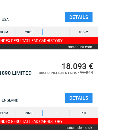
DETAILS
USA
30 KM
2023
-
03862
NDEX.RESULTAT.LEAD.CARHISTORY
motohunt.com
18.093 €
1890 LIMITED
19.844
URSPRÜNGLICHER PREIS :
DETAILS
ENGLAND
34 KM
2023
-
PH1
NDEX.RESULTAT.LEAD.CARHISTORY
autotrader.co.uk