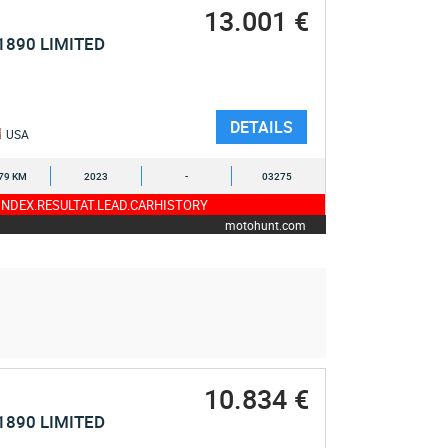
13.001 €
1890 LIMITED
DETAILS
USA
79 KM
2023
-
03275
NDEX.RESULTAT.LEAD.CARHISTORY
motohunt.com
10.834 €
1890 LIMITED