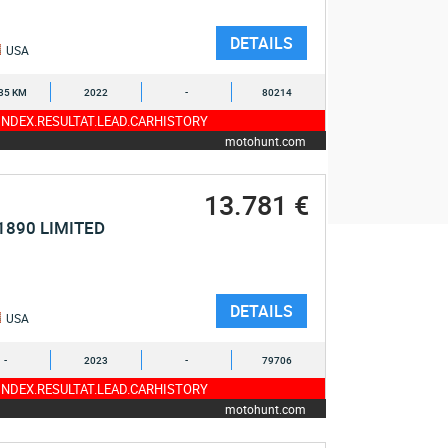
DETAILS
USA
35 KM
2022
-
80214
NDEX.RESULTAT.LEAD.CARHISTORY
motohunt.com
13.781 €
1890 LIMITED
DETAILS
USA
-
2023
-
79706
NDEX.RESULTAT.LEAD.CARHISTORY
motohunt.com