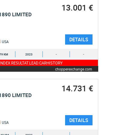
13.001 €
1890 LIMITED
DETAILS
USA
79 KM
2023
-
-
NDEX.RESULTAT.LEAD.CARHISTORY
chopperexchange.com
14.731 €
1890 LIMITED
DETAILS
USA