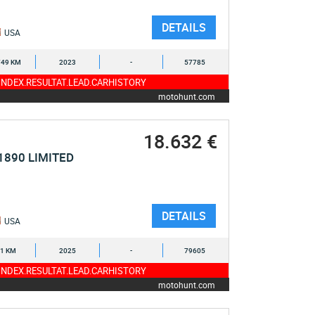
DETAILS
USA
749 KM
2023
-
57785
NDEX.RESULTAT.LEAD.CARHISTORY
motohunt.com
18.632 €
1890 LIMITED
DETAILS
USA
1 KM
2025
-
79605
NDEX.RESULTAT.LEAD.CARHISTORY
motohunt.com