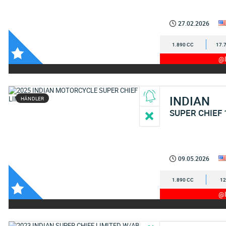
27.02.2026
1.890 CC
17.
@I
INDIAN
HÄNDLER
SUPER CHIEF 
09.05.2026
1.890 CC
12
@I