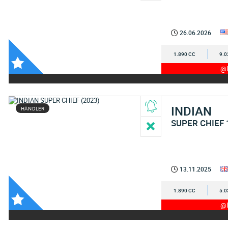
26.06.2026
1.890 CC
9.0
@I
INDIAN
HÄNDLER
SUPER CHIEF 
13.11.2025
1.890 CC
5.0
@I