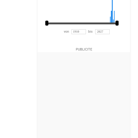
von
bis