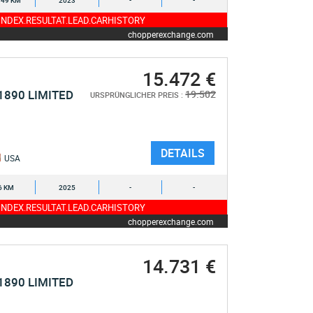
749 KM
2023
-
-
NDEX.RESULTAT.LEAD.CARHISTORY
chopperexchange.com
15.472 €
1890 LIMITED
19.502
URSPRÜNGLICHER PREIS :
DETAILS
USA
6 KM
2025
-
-
NDEX.RESULTAT.LEAD.CARHISTORY
chopperexchange.com
14.731 €
1890 LIMITED