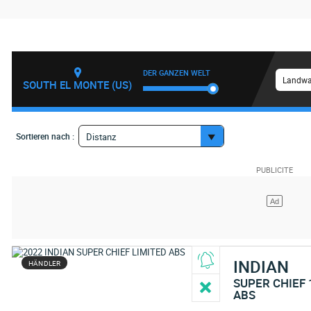
DER GANZEN WELT
Landwa
SOUTH EL MONTE (US)
Sortieren nach :
Distanz
INDIAN
HÄNDLER
SUPER CHIEF 
ABS