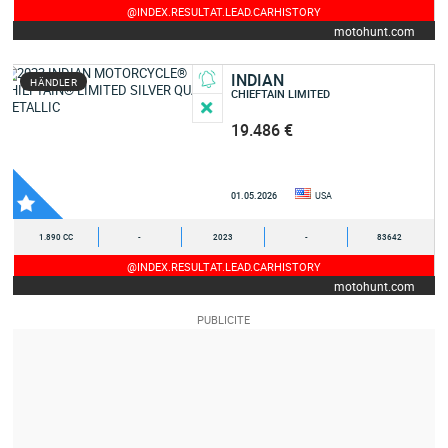
@INDEX.RESULTAT.LEAD.CARHISTORY
motohunt.com
INDIAN
HÄNDLER
CHIEFTAIN LIMITED
19.486 €
01.05.2026
USA
1.890 CC
-
2023
-
83642
@INDEX.RESULTAT.LEAD.CARHISTORY
motohunt.com