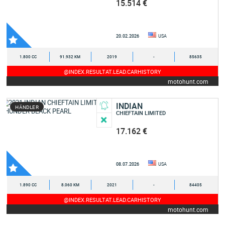
15.514 €
20.02.2026
USA
1.800 CC
91.932 KM
2019
-
85635
@INDEX.RESULTAT.LEAD.CARHISTORY
motohunt.com
INDIAN
HÄNDLER
CHIEFTAIN LIMITED
17.162 €
08.07.2026
USA
1.890 CC
8.060 KM
2021
-
84405
@INDEX.RESULTAT.LEAD.CARHISTORY
motohunt.com