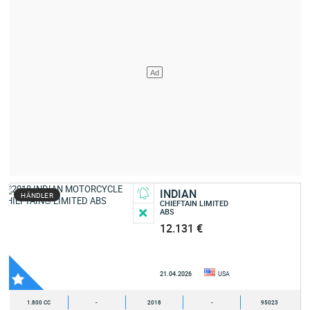
INDIAN
HÄNDLER
CHIEFTAIN LIMITED
ABS
12.131 €
21.04.2026
USA
1.800 CC
-
2018
-
95023