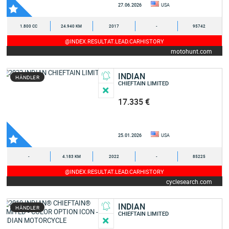
27.06.2026
USA
1.800 CC
24.940 KM
2017
-
95742
@INDEX.RESULTAT.LEAD.CARHISTORY
motohunt.com
INDIAN
HÄNDLER
CHIEFTAIN LIMITED
17.335 €
25.01.2026
USA
-
4.183 KM
2022
-
85225
@INDEX.RESULTAT.LEAD.CARHISTORY
cyclesearch.com
INDIAN
HÄNDLER
CHIEFTAIN LIMITED