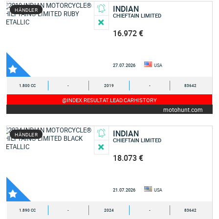
INDIAN
HÄNDLER
CHIEFTAIN LIMITED
16.972 €
27.07.2026
USA
1.800 CC
-
2019
-
83642
@INDEX.RESULTAT.LEAD.CARHISTORY
motohunt.com
INDIAN
HÄNDLER
CHIEFTAIN LIMITED
18.073 €
21.07.2026
USA
1.890 CC
-
2024
-
83642