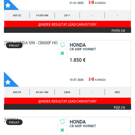
21.01.2025
KANADA
600 CC
14.500 KM
2011
-
-
@INDEX.RESULTAT.LEAD.CARHISTORY
moto.ca
HONDA
PRIVAT
CB 600F HORNET
1.850 €
10.07.2026
KANADA
600 CC
43.941 KM
2006
-
M9C
@INDEX.RESULTAT.LEAD.CARHISTORY
kijiji.ca
HONDA
PRIVAT
CB 600F HORNET