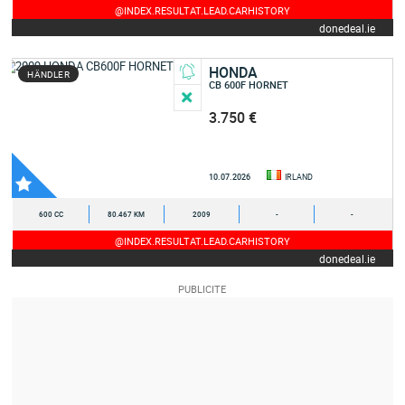
@INDEX.RESULTAT.LEAD.CARHISTORY
donedeal.ie
HONDA
HÄNDLER
CB 600F HORNET
3.750 €
10.07.2026
IRLAND
600 CC
80.467 KM
2009
-
-
@INDEX.RESULTAT.LEAD.CARHISTORY
donedeal.ie