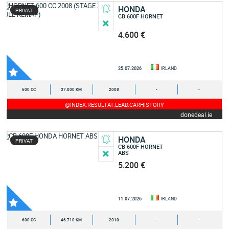
HONDA
PRIVAT
CB 600F HORNET
4.600 €
25.07.2026
IRLAND
600 CC
37.000 KM
2008
-
-
@INDEX.RESULTAT.LEAD.CARHISTORY
donedeal.ie
HONDA
PRIVAT
CB 600F HORNET
ABS
5.200 €
11.07.2026
IRLAND
600 CC
46.710 KM
2010
-
-