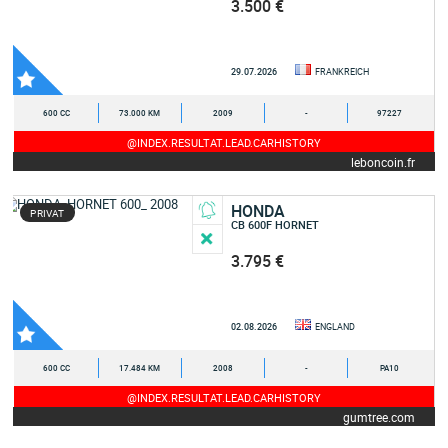
3.500 €
29.07.2026
FRANKREICH
600 CC
73.000 KM
2009
-
97227
@INDEX.RESULTAT.LEAD.CARHISTORY
leboncoin.fr
HONDA
PRIVAT
CB 600F HORNET
3.795 €
02.08.2026
ENGLAND
600 CC
17.484 KM
2008
-
PA10
@INDEX.RESULTAT.LEAD.CARHISTORY
gumtree.com