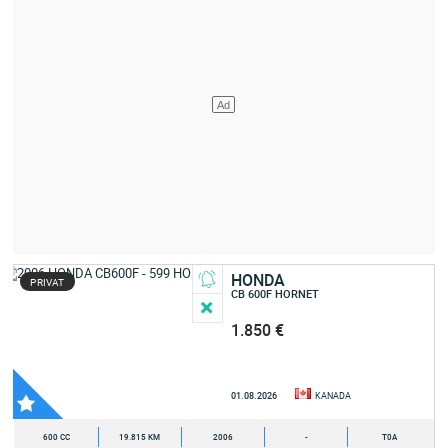
HONDA
PRIVAT
CB 600F HORNET
1.850 €
01.08.2026
KANADA
600 CC
19.815 KM
2006
-
T0A