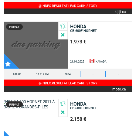
@INDEX.RESULTAT.LEAD.CARHISTORY
kijiji.ca
HONDA
PRIVAT
CB 600F HORNET
1.973 €
21.01.2025
KANADA
600 CC
18.217 KM
2004
-
-
@INDEX.RESULTAT.LEAD.CARHISTORY
moto.ca
HONDA
PRIVAT
CB 600F HORNET
2.158 €