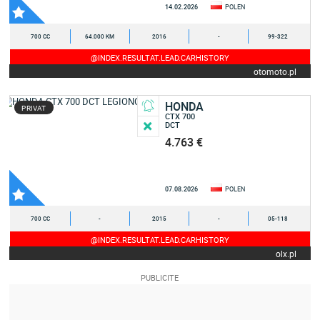
14.02.2026
POLEN
700 CC
64.000 KM
2016
-
99-322
@INDEX.RESULTAT.LEAD.CARHISTORY
otomoto.pl
HONDA
PRIVAT
CTX 700
DCT
4.763 €
07.08.2026
POLEN
700 CC
-
2015
-
05-118
@INDEX.RESULTAT.LEAD.CARHISTORY
olx.pl