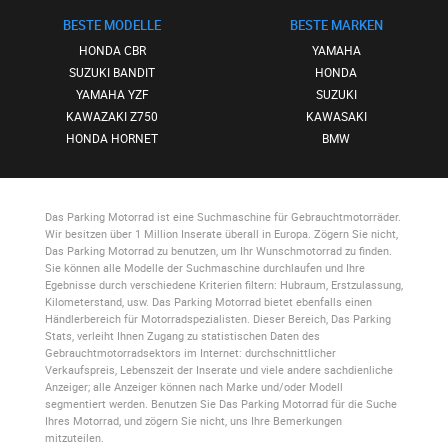
BESTE MODELLE
BESTE MARKEN
HONDA CBR
YAMAHA
SUZUKI BANDIT
HONDA
YAMAHA YZF
SUZUKI
KAWAZAKI Z750
KAWASAKI
HONDA HORNET
BMW
Das Parking Motorrad
ist eine Suchmaschine für Gebrauchtmotorräder.
Wir besitzen über 1 Million Inserate überall in Europa. Zögern Sie nicht,
Das Parking Motorrad
zu benutzen, um Ihr Wunschmotorrad zu finden.
Sie können alle Modelle der Suchmaschine durchlaufen und Ihre
Egebnisse durch verschiedene Kriterien filtern: Hubraum, Erstzulassung,
Kilometerstand, usw.
Das Parking Motorrad
bietet ebenfalls einen
Händlerbereich für Motorradspezialisten. Dieser Bereich,
Das Parking
Stats
, verleiht Ihnen Zugang zu statistischen Daten des
Gebrauchtmotorradsektors im Internet: durchschnittlicher
Verkaufspreis, Lebenszeit der Inserate und viele andere sachdienliche
Anzeiger; alle Anzeiger können nach Marke und/oder Modell
segmentiert werden. Benutzen Sie
Das Parking Motorrad
für die Suche
Ihres Motorrad, und zögern Sie nicht, uns Ihre Bemerkungen
mitzuteilen.