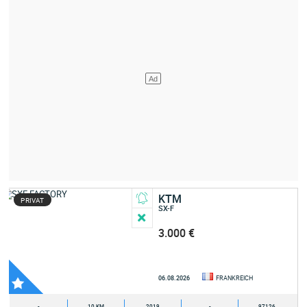
KTM
PRIVAT
SX-F
3.000 €
06.08.2026
FRANKREICH
-
10 KM
2019
-
97126