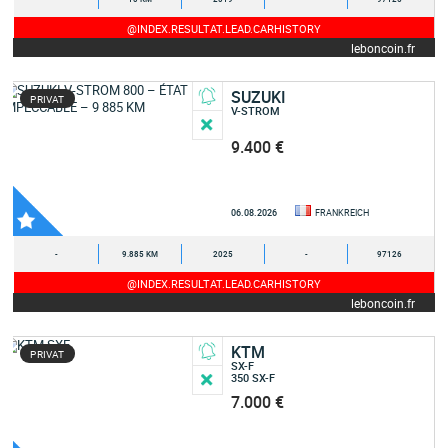
@INDEX.RESULTAT.LEAD.CARHISTORY
leboncoin.fr
SUZUKI
PRIVAT
V-STROM
9.400 €
06.08.2026
FRANKREICH
-
9.885 KM
2025
-
97126
@INDEX.RESULTAT.LEAD.CARHISTORY
leboncoin.fr
KTM
PRIVAT
SX-F
350 SX-F
7.000 €