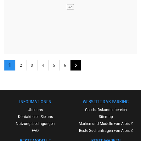
1
2
3
4
5
6
INFORMATIONEN
WEBSEITE DAS PARKING
Über uns
Geschäftskundenbereich
Kontaktieren Sie uns
Sitemap
Nutzungsbedingungen
Marken und Modelle von A bis Z
FAQ
Beste Suchanfragen von A bis Z
BESTE MODELLE
BESTE MARKEN