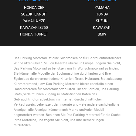
HONDA CBR
YAMAHA
SUZUKI BANDIT
HONDA
YAMAHA YZF
SUZUKI
KAWAZAKI Z750
KAWASAKI
HONDA HORNET
BMW
Das Parking Motorrad
ist eine Suchmaschine für Gebrauchtmotorräder.
Wir besitzen über 1 Million Inserate überall in Europa. Zögern Sie nicht,
Das Parking Motorrad
zu benutzen, um Ihr Wunschmotorrad zu finden.
Sie können alle Modelle der Suchmaschine durchlaufen und Ihre
Egebnisse durch verschiedene Kriterien filtern: Hubraum, Erstzulassung,
Kilometerstand, usw.
Das Parking Motorrad
bietet ebenfalls einen
Händlerbereich für Motorradspezialisten. Dieser Bereich,
Das Parking
Stats
, verleiht Ihnen Zugang zu statistischen Daten des
Gebrauchtmotorradsektors im Internet: durchschnittlicher
Verkaufspreis, Lebenszeit der Inserate und viele andere sachdienliche
Anzeiger; alle Anzeiger können nach Marke und/oder Modell
segmentiert werden. Benutzen Sie
Das Parking Motorrad
für die Suche
Ihres Motorrad, und zögern Sie nicht, uns Ihre Bemerkungen
mitzuteilen.