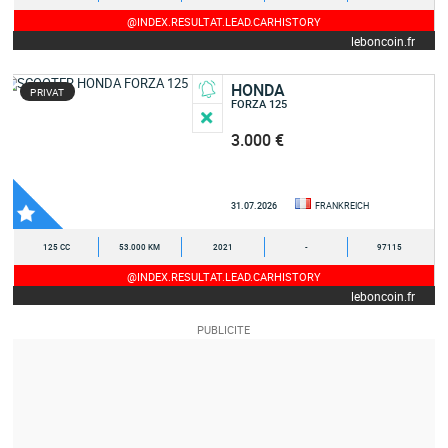
@INDEX.RESULTAT.LEAD.CARHISTORY
leboncoin.fr
HONDA
PRIVAT
FORZA 125
3.000 €
31.07.2026
FRANKREICH
125 CC
53.000 KM
2021
-
97115
@INDEX.RESULTAT.LEAD.CARHISTORY
leboncoin.fr