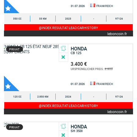
31.07.2026
FRANKREICH
350 CC
33 KM
2023
-
97126
@INDEX.RESULTAT.LEAD.CARHISTORY
leboncoin.fr
HONDA
PRIVAT
CB 125
3.400 €
3.800
URSPRÜNGLICHER PREIS :
01.07.2026
FRANKREICH
125 CC
2.850 KM
2024
-
97126
@INDEX.RESULTAT.LEAD.CARHISTORY
leboncoin.fr
HONDA
PRIVAT
SH 350I