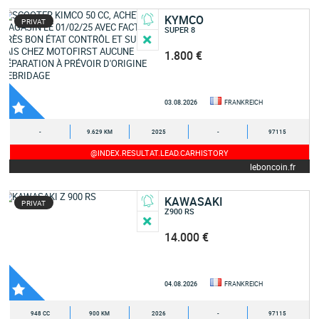
KYMCO
PRIVAT
SUPER 8
1.800 €
03.08.2026
FRANKREICH
-
9.629 KM
2025
-
97115
@INDEX.RESULTAT.LEAD.CARHISTORY
leboncoin.fr
KAWASAKI
PRIVAT
Z900 RS
14.000 €
04.08.2026
FRANKREICH
948 CC
900 KM
2026
-
97115