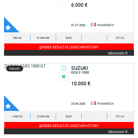
6.000 €
01.07.2026
FRANKREICH
350 CC
21.000 KM
2022
-
97116
@INDEX.RESULTAT.LEAD.CARHISTORY
leboncoin.fr
SUZUKI
PRIVAT
GSX-S 1000
10.000 €
25.06.2026
FRANKREICH
1.000 CC
12.000 KM
2023
-
97116
@INDEX.RESULTAT.LEAD.CARHISTORY
leboncoin.fr