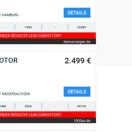
DETAILS
HAMBURG
-
1983
-
22589
NDEX.RESULTAT.LEAD.CARHISTORY
kleinanzeigen.de
2.499 €
MOTOR
DETAILS
NIEDERSACHSEN
0 KM
2026
-
49143
NDEX.RESULTAT.LEAD.CARHISTORY
1000ps.de