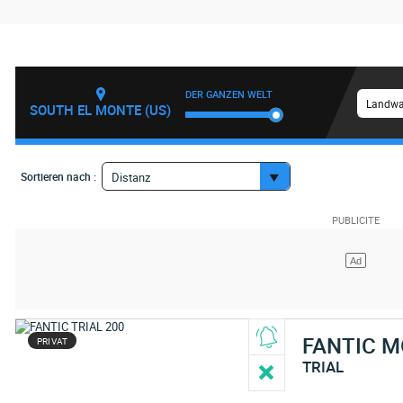
DER GANZEN WELT
Landwa
SOUTH EL MONTE (US)
Sortieren nach :
Distanz
FANTIC 
PRIVAT
TRIAL