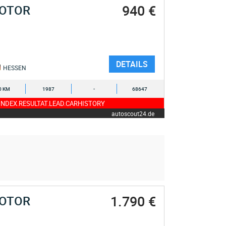
940 €
MOTOR
DETAILS
HESSEN
0 KM
1987
-
68647
NDEX.RESULTAT.LEAD.CARHISTORY
autoscout24.de
1.790 €
MOTOR