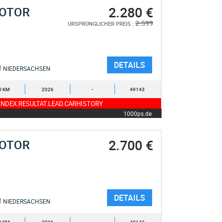
2.280 €
MOTOR
2.599
URSPRÜNGLICHER PREIS :
DETAILS
NIEDERSACHSEN
0 KM
2026
-
49143
NDEX.RESULTAT.LEAD.CARHISTORY
1000ps.de
2.700 €
MOTOR
DETAILS
NIEDERSACHSEN