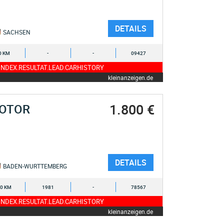
DETAILS
SACHSEN
0 KM
-
-
09427
NDEX.RESULTAT.LEAD.CARHISTORY
kleinanzeigen.de
1.800 €
MOTOR
DETAILS
BADEN-WURTTEMBERG
0 KM
1981
-
78567
NDEX.RESULTAT.LEAD.CARHISTORY
kleinanzeigen.de