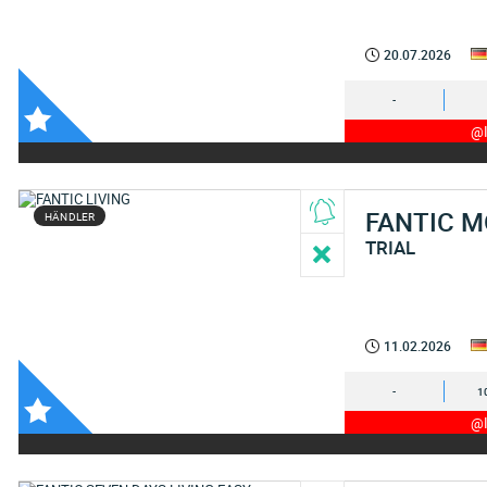
20.07.2026
-
@I
FANTIC 
HÄNDLER
TRIAL
11.02.2026
-
1
@I