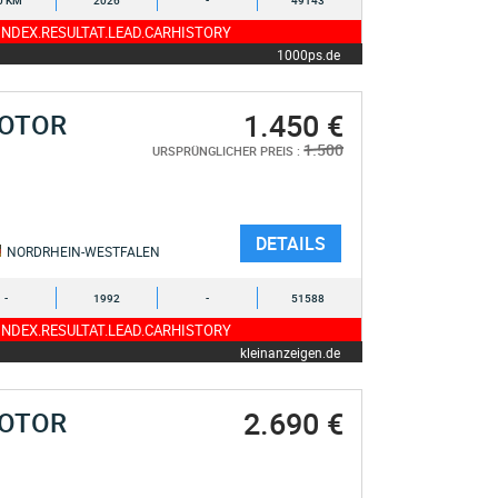
0 KM
2026
-
49143
NDEX.RESULTAT.LEAD.CARHISTORY
1000ps.de
1.450 €
MOTOR
1.500
URSPRÜNGLICHER PREIS :
DETAILS
NORDRHEIN-WESTFALEN
-
1992
-
51588
NDEX.RESULTAT.LEAD.CARHISTORY
kleinanzeigen.de
2.690 €
MOTOR