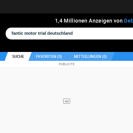
1
,
4
Millionen Anzeigen von
Geb
SUCHE
FAVORITEN (
0
)
MITTEILUNGEN (
0
)