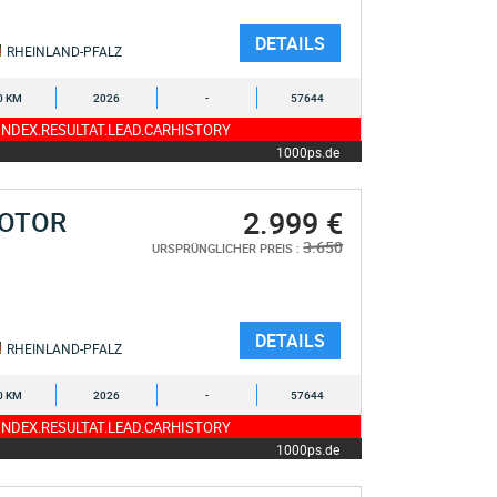
DETAILS
RHEINLAND-PFALZ
0 KM
2026
-
57644
NDEX.RESULTAT.LEAD.CARHISTORY
1000ps.de
2.999 €
MOTOR
3.650
URSPRÜNGLICHER PREIS :
DETAILS
RHEINLAND-PFALZ
0 KM
2026
-
57644
NDEX.RESULTAT.LEAD.CARHISTORY
1000ps.de