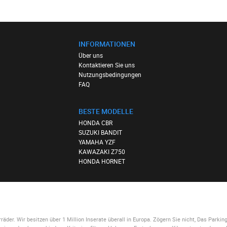
INFORMATIONEN
Über uns
Kontaktieren Sie uns
Nutzungsbedingungen
FAQ
BESTE MODELLE
HONDA CBR
SUZUKI BANDIT
YAMAHA YZF
KAWAZAKI Z750
HONDA HORNET
der. Wir besitzen über 1 Million Inserate überall in Europa. Zögern Sie nicht,
Das Parkin