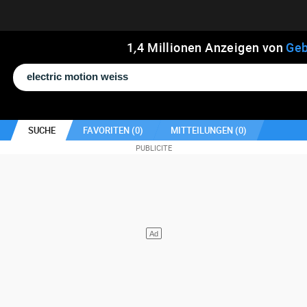
1
,
4
Millionen Anzeigen von
Geb
SUCHE
FAVORITEN (
0
)
MITTEILUNGEN (
0
)