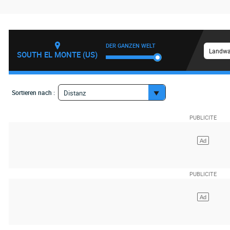
DER GANZEN WELT
Landwa
SOUTH EL MONTE (US)
Sortieren nach :
Distanz