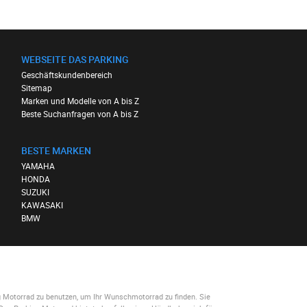
WEBSEITE DAS PARKING
Geschäftskundenbereich
Sitemap
Marken und Modelle von A bis Z
Beste Suchanfragen von A bis Z
BESTE MARKEN
YAMAHA
HONDA
SUZUKI
KAWASAKI
BMW
g Motorrad
zu benutzen, um Ihr Wunschmotorrad zu finden. Sie