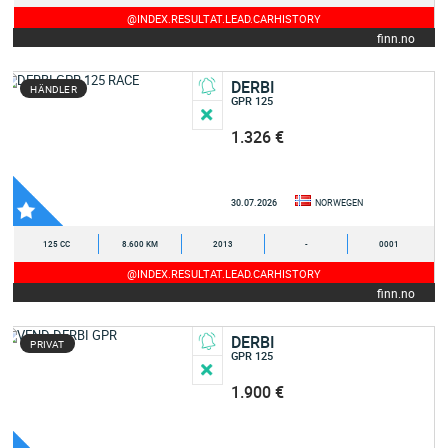
@INDEX.RESULTAT.LEAD.CARHISTORY
finn.no
DERBI
HÄNDLER
GPR 125
1.326 €
30.07.2026
NORWEGEN
125 CC
8.600 KM
2013
-
0001
@INDEX.RESULTAT.LEAD.CARHISTORY
finn.no
DERBI
PRIVAT
GPR 125
1.900 €