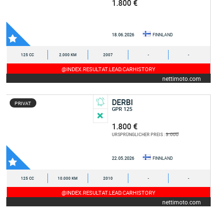
1.800 €
18.06.2026
FINNLAND
125 CC
2.000 KM
2007
-
-
@INDEX.RESULTAT.LEAD.CARHISTORY
nettimoto.com
DERBI
PRIVAT
GPR 125
1.800 €
3.000
URSPRÜNGLICHER PREIS :
22.05.2026
FINNLAND
125 CC
10.000 KM
2010
-
-
@INDEX.RESULTAT.LEAD.CARHISTORY
nettimoto.com