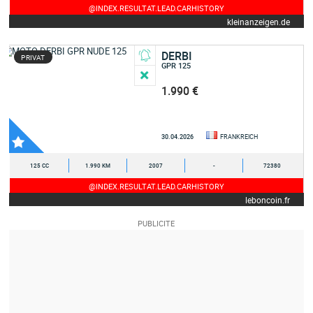
@INDEX.RESULTAT.LEAD.CARHISTORY
kleinanzeigen.de
DERBI
PRIVAT
GPR 125
1.990 €
30.04.2026
FRANKREICH
125 CC
1.990 KM
2007
-
72380
@INDEX.RESULTAT.LEAD.CARHISTORY
leboncoin.fr