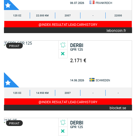
06.07.2026
FRANKREICH
125 CC
22.000 KM
2007
-
22000
@INDEX.RESULTAT.LEAD.CARHISTORY
leboncoin.fr
DERBI
PRIVAT
GPR 125
2.171 €
14.06.2026
SCHWEDEN
125 CC
14.950 KM
2007
-
-
@INDEX.RESULTAT.LEAD.CARHISTORY
blocket.se
DERBI
PRIVAT
GPR 125