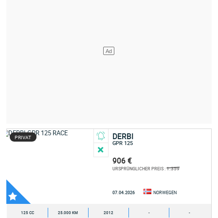
DERBI
PRIVAT
GPR 125
906 €
1.359
URSPRÜNGLICHER PREIS :
07.04.2026
NORWEGEN
125 CC
25.000 KM
2012
-
-