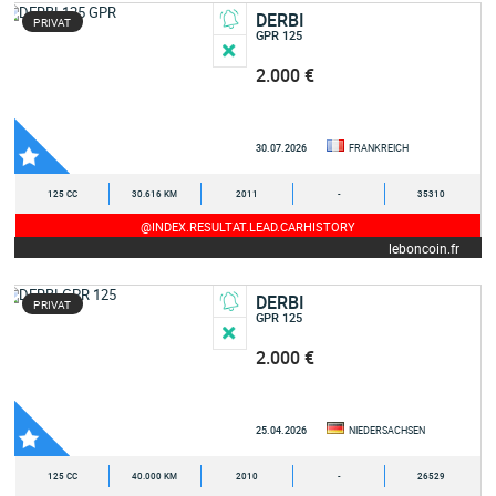
DERBI
PRIVAT
GPR 125
2.000 €
30.07.2026
FRANKREICH
125 CC
30.616 KM
2011
-
35310
@INDEX.RESULTAT.LEAD.CARHISTORY
leboncoin.fr
DERBI
PRIVAT
GPR 125
2.000 €
25.04.2026
NIEDERSACHSEN
125 CC
40.000 KM
2010
-
26529