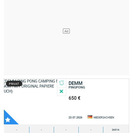
DEMM
PRIVAT
PINGPONG
650 €
23.07.2026
NIEDERSACHSEN
-
-
-
-
26316