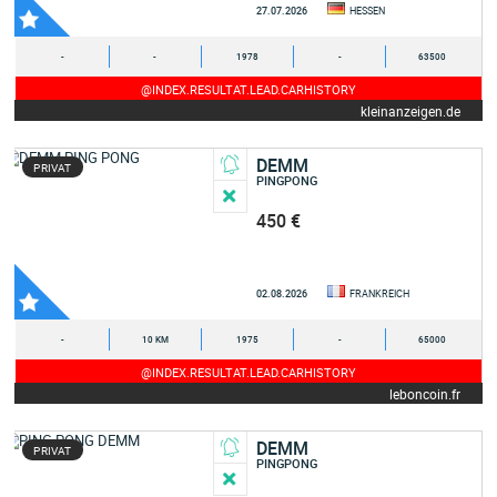
27.07.2026
HESSEN
-
-
1978
-
63500
@INDEX.RESULTAT.LEAD.CARHISTORY
kleinanzeigen.de
DEMM
PRIVAT
PINGPONG
450 €
02.08.2026
FRANKREICH
-
10 KM
1975
-
65000
@INDEX.RESULTAT.LEAD.CARHISTORY
leboncoin.fr
DEMM
PRIVAT
PINGPONG