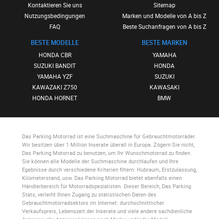
Kontaktieren Sie uns
Sitemap
Nutzungsbedingungen
Marken und Modelle von A bis Z
FAQ
Beste Suchanfragen von A bis Z
BESTE MODELLE
BESTE MARKEN
HONDA CBR
YAMAHA
SUZUKI BANDIT
HONDA
YAMAHA YZF
SUZUKI
KAWAZAKI Z750
KAWASAKI
HONDA HORNET
BMW
Das Parking Motorrad
ist eine Suchmaschine für Gebrauchtmotorräder.
Wir besitzen über 1 Million Inserate überall in Europa. Zögern Sie nicht,
Das Parking Motorrad
zu benutzen, um Ihr Wunschmotorrad zu finden.
Sie können alle Modelle der Suchmaschine durchlaufen und Ihre
Egebnisse durch verschiedene Kriterien filtern: Hubraum, Erstzulassung,
Kilometerstand, usw.
Das Parking Motorrad
bietet ebenfalls einen
Händlerbereich für Motorradspezialisten. Dieser Bereich,
Das Parking
Stats
, verleiht Ihnen Zugang zu statistischen Daten des
Gebrauchtmotorradsektors im Internet: durchschnittlicher
Verkaufspreis, Lebenszeit der Inserate und viele andere sachdienliche