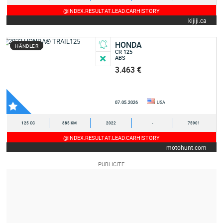
@INDEX.RESULTAT.LEAD.CARHISTORY
kijiji.ca
HONDA
HÄNDLER
CR 125
ABS
3.463 €
07.05.2026
USA
125 CC
885 KM
2022
-
75901
@INDEX.RESULTAT.LEAD.CARHISTORY
motohunt.com