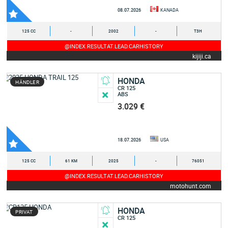
08.07.2026
KANADA
125 CC
-
2002
-
T3H
@INDEX.RESULTAT.LEAD.CARHISTORY
kijiji.ca
HONDA
HÄNDLER
CR 125
ABS
3.029 €
18.07.2026
USA
125 CC
61 KM
2025
-
76051
@INDEX.RESULTAT.LEAD.CARHISTORY
motohunt.com
HONDA
PRIVAT
CR 125