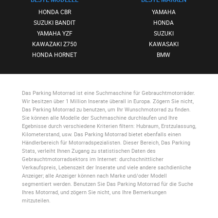
HONDA CBR
YAMAHA
SUZUKI BANDIT
HONDA
YAMAHA YZF
SUZUKI
KAWAZAKI Z750
KAWASAKI
HONDA HORNET
BMW
Das Parking Motorrad
ist eine Suchmaschine für Gebrauchtmotorräder.
Wir besitzen über 1 Million Inserate überall in Europa. Zögern Sie nicht,
Das Parking Motorrad
zu benutzen, um Ihr Wunschmotorrad zu finden.
Sie können alle Modelle der Suchmaschine durchlaufen und Ihre
Egebnisse durch verschiedene Kriterien filtern: Hubraum, Erstzulassung,
Kilometerstand, usw.
Das Parking Motorrad
bietet ebenfalls einen
Händlerbereich für Motorradspezialisten. Dieser Bereich,
Das Parking
Stats
, verleiht Ihnen Zugang zu statistischen Daten des
Gebrauchtmotorradsektors im Internet: durchschnittlicher
Verkaufspreis, Lebenszeit der Inserate und viele andere sachdienliche
Anzeiger; alle Anzeiger können nach Marke und/oder Modell
segmentiert werden. Benutzen Sie
Das Parking Motorrad
für die Suche
Ihres Motorrad, und zögern Sie nicht, uns Ihre Bemerkungen
mitzuteilen.