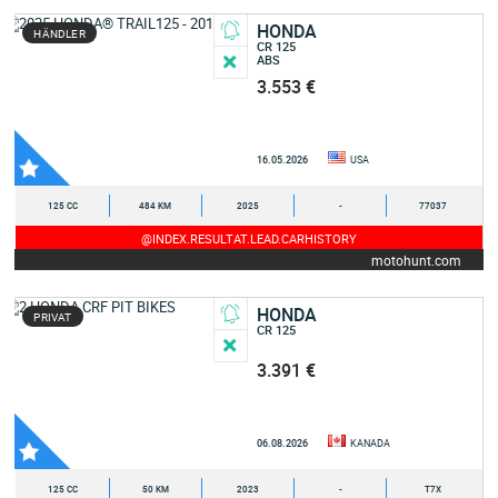
HONDA
HÄNDLER
CR 125
ABS
3.553 €
16.05.2026
USA
125 CC
484 KM
2025
-
77037
@INDEX.RESULTAT.LEAD.CARHISTORY
motohunt.com
HONDA
PRIVAT
CR 125
3.391 €
06.08.2026
KANADA
125 CC
50 KM
2023
-
T7X