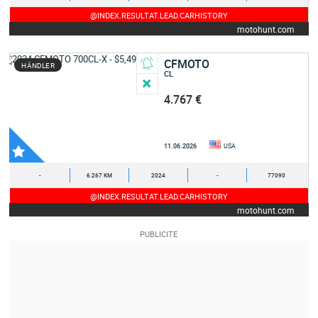
@INDEX.RESULTAT.LEAD.CARHISTORY
motohunt.com
CFMOTO
HÄNDLER
CL
4.767 €
11.06.2026
USA
-
6.267 KM
2024
-
77090
@INDEX.RESULTAT.LEAD.CARHISTORY
motohunt.com