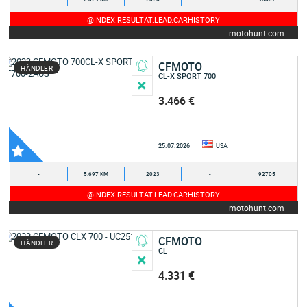
@INDEX.RESULTAT.LEAD.CARHISTORY
motohunt.com
CFMOTO
HÄNDLER
CL-X SPORT 700
3.466 €
25.07.2026
USA
-
5.697 KM
2023
-
92705
@INDEX.RESULTAT.LEAD.CARHISTORY
motohunt.com
CFMOTO
HÄNDLER
CL
4.331 €