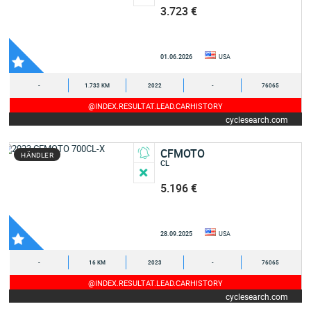
3.723 €
01.06.2026
USA
-
1.733 KM
2022
-
76065
@INDEX.RESULTAT.LEAD.CARHISTORY
cyclesearch.com
CFMOTO
HÄNDLER
CL
5.196 €
28.09.2025
USA
-
16 KM
2023
-
76065
@INDEX.RESULTAT.LEAD.CARHISTORY
cyclesearch.com