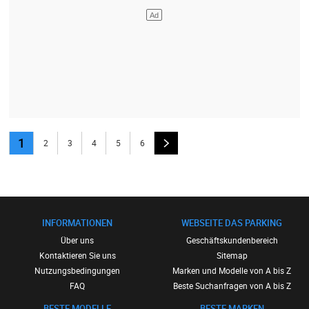
1
2
3
4
5
6
INFORMATIONEN
WEBSEITE DAS PARKING
Über uns
Geschäftskundenbereich
Kontaktieren Sie uns
Sitemap
Nutzungsbedingungen
Marken und Modelle von A bis Z
FAQ
Beste Suchanfragen von A bis Z
BESTE MODELLE
BESTE MARKEN