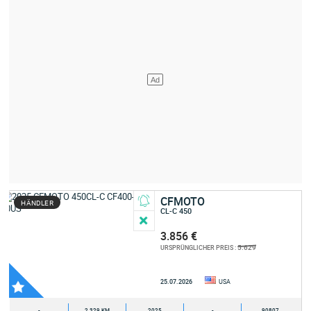
CFMOTO
HÄNDLER
CL-C 450
3.856 €
5.629
URSPRÜNGLICHER PREIS :
25.07.2026
USA
-
2.329 KM
2025
-
90807