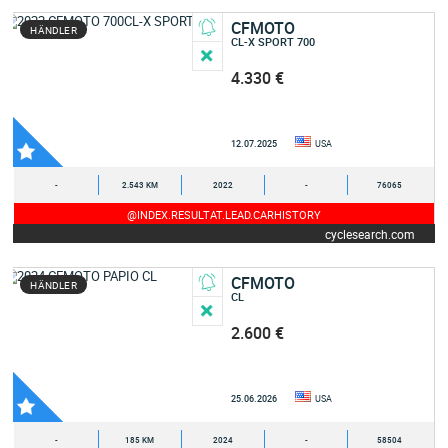
CFMOTO
HÄNDLER
CL-X SPORT 700
4.330 €
12.07.2025
USA
-
2.543 KM
2022
-
76065
@INDEX.RESULTAT.LEAD.CARHISTORY
cyclesearch.com
CFMOTO
HÄNDLER
CL
2.600 €
25.06.2026
USA
-
185 KM
2024
-
58504