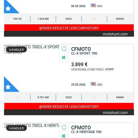
06.03.2026
USA
700 CC
1.624 KM
2022
-
82604
@INDEX.RESULTAT.LEAD.CARHISTORY
motohunt.com
CFMOTO
HÄNDLER
CL-X SPORT 700
3.899 €
3.899
URSPRÜNGLICHER PREIS :
25.05.2026
USA
-
3.701 KM
2022
-
59808
@INDEX.RESULTAT.LEAD.CARHISTORY
motohunt.com
CFMOTO
HÄNDLER
CL-X HERITAGE 700