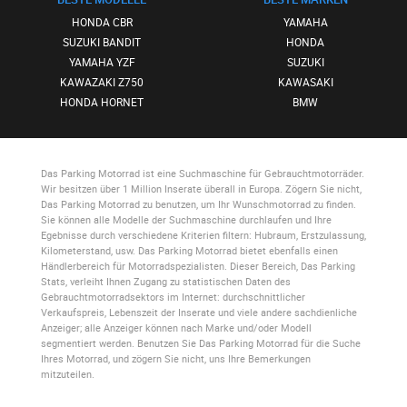
HONDA CBR
YAMAHA
SUZUKI BANDIT
HONDA
YAMAHA YZF
SUZUKI
KAWAZAKI Z750
KAWASAKI
HONDA HORNET
BMW
Das Parking Motorrad
ist eine Suchmaschine für Gebrauchtmotorräder.
Wir besitzen über 1 Million Inserate überall in Europa. Zögern Sie nicht,
Das Parking Motorrad
zu benutzen, um Ihr Wunschmotorrad zu finden.
Sie können alle Modelle der Suchmaschine durchlaufen und Ihre
Egebnisse durch verschiedene Kriterien filtern: Hubraum, Erstzulassung,
Kilometerstand, usw.
Das Parking Motorrad
bietet ebenfalls einen
Händlerbereich für Motorradspezialisten. Dieser Bereich,
Das Parking
Stats
, verleiht Ihnen Zugang zu statistischen Daten des
Gebrauchtmotorradsektors im Internet: durchschnittlicher
Verkaufspreis, Lebenszeit der Inserate und viele andere sachdienliche
Anzeiger; alle Anzeiger können nach Marke und/oder Modell
segmentiert werden. Benutzen Sie
Das Parking Motorrad
für die Suche
Ihres Motorrad, und zögern Sie nicht, uns Ihre Bemerkungen
mitzuteilen.