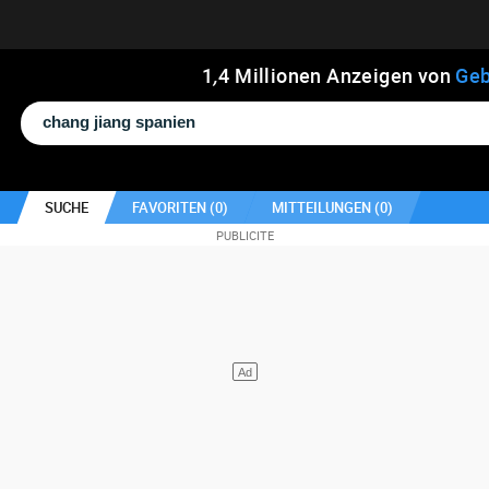
1
,
4
Millionen Anzeigen von
Geb
SUCHE
FAVORITEN (
0
)
MITTEILUNGEN (
0
)