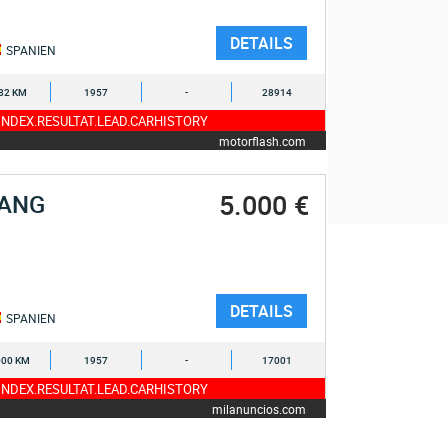
DETAILS
SPANIEN
82 KM
1957
-
28914
NDEX.RESULTAT.LEAD.CARHISTORY
motorflash.com
5.000 €
IANG
DETAILS
SPANIEN
000 KM
1957
-
17001
NDEX.RESULTAT.LEAD.CARHISTORY
milanuncios.com