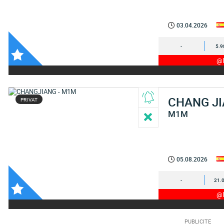
03.04.2026
-
5.9
@I
CHANG J
PRIVAT
M1M
05.08.2026
-
21.
@I