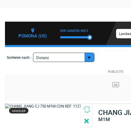
DER GANZEN WELT
Landwa
POMONA (US)
Sortieren nach :
Distanz
CHANG J
HÄNDLER
M1M