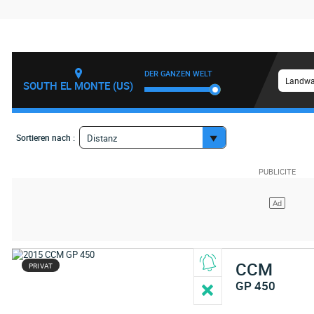
DER GANZEN WELT
Landwa
SOUTH EL MONTE (US)
Sortieren nach :
Distanz
CCM
PRIVAT
GP 450