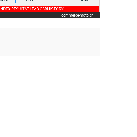
80 KM
2015
-
8049
NDEX.RESULTAT.LEAD.CARHISTORY
commerce-moto.ch