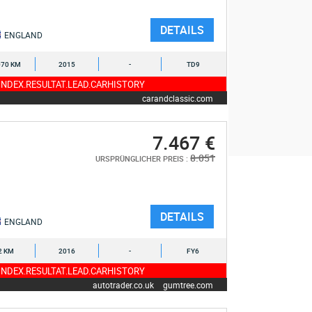
DETAILS
ENGLAND
070 KM
2015
-
TD9
NDEX.RESULTAT.LEAD.CARHISTORY
carandclassic.com
7.467 €
8.051
URSPRÜNGLICHER PREIS :
DETAILS
ENGLAND
2 KM
2016
-
FY6
NDEX.RESULTAT.LEAD.CARHISTORY
autotrader.co.uk
gumtree.com