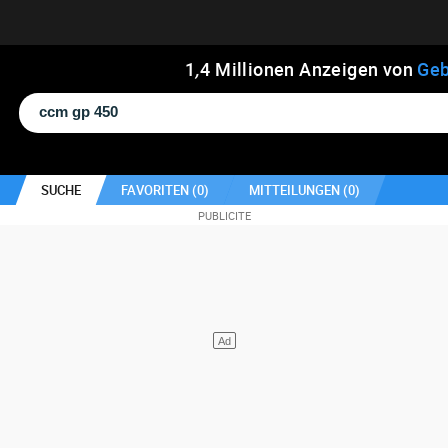
1
,
4
Millionen Anzeigen von
Geb
SUCHE
FAVORITEN (
0
)
MITTEILUNGEN (
0
)