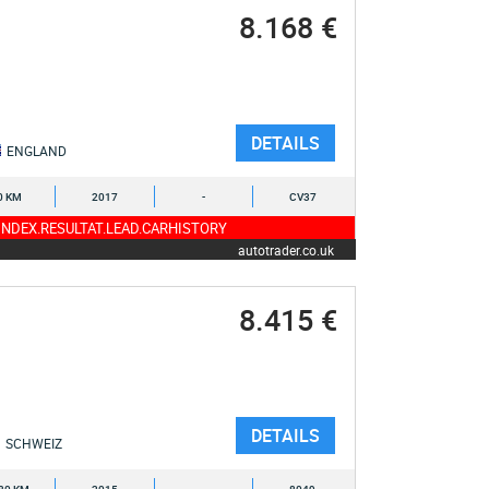
8.168 €
DETAILS
ENGLAND
0 KM
2017
-
CV37
NDEX.RESULTAT.LEAD.CARHISTORY
autotrader.co.uk
8.415 €
DETAILS
SCHWEIZ