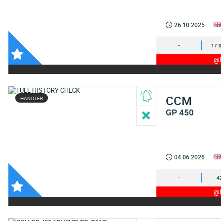
26.10.2025
-
17.
@I
CCM
HÄNDLER
GP 450
04.06.2026
-
4
@I