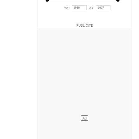
von
bis