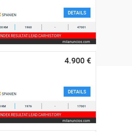
DETAILS
SPANIEN
00 KM
1960
-
47001
NDEX.RESULTAT.LEAD.CARHISTORY
milanuncios.com
4.900 €
DETAILS
SPANIEN
0 KM
1976
-
17001
NDEX.RESULTAT.LEAD.CARHISTORY
milanuncios.com