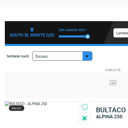
DER GANZEN WELT
Landwa
SOUTH EL MONTE (US)
Sortieren nach :
Distanz
BULTACO
PRIVAT
ALPINA 250