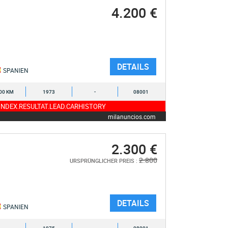
4.200 €
DETAILS
SPANIEN
00 KM
1973
-
08001
NDEX.RESULTAT.LEAD.CARHISTORY
milanuncios.com
2.300 €
2.800
URSPRÜNGLICHER PREIS :
DETAILS
SPANIEN