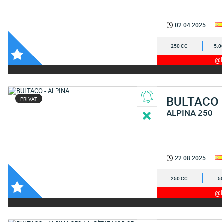
02.04.2025
250 CC
5.0
@I
BULTACO
PRIVAT
ALPINA 250
22.08.2025
250 CC
5
@I