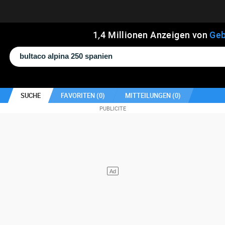
1
,
4
Millionen Anzeigen von
Geb
SUCHE
FAVORITEN (
0
)
MITTEILUNGEN (
0
)