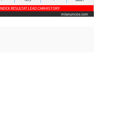
-
1975
-
08001
NDEX.RESULTAT.LEAD.CARHISTORY
milanuncios.com