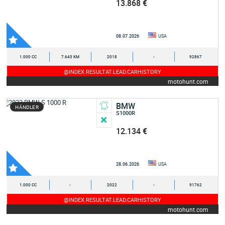
13.868 €
08.07.2026
USA
1.000 CC
7.643 KM
2018
-
92867
@INDEX.RESULTAT.LEAD.CARHISTORY
motohunt.com
BMW
HÄNDLER
S1000R
12.134 €
28.06.2026
USA
1.000 CC
-
2022
-
91762
@INDEX.RESULTAT.LEAD.CARHISTORY
motohunt.com