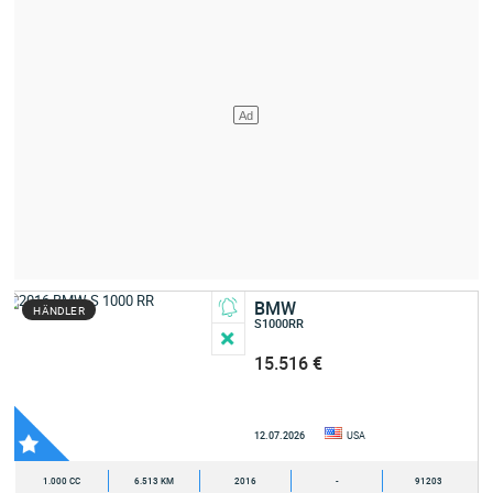
BMW
HÄNDLER
S1000RR
15.516 €
12.07.2026
USA
1.000 CC
6.513 KM
2016
-
91203