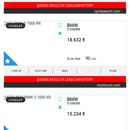
@INDEX.RESULTAT.LEAD.CARHISTORY
cyclesearch.com
BMW
HÄNDLER
S1000RR
18.632 €
05.06.2026
USA
1.000 CC
12.371 KM
2025
-
91208
@INDEX.RESULTAT.LEAD.CARHISTORY
motohunt.com
BMW
HÄNDLER
S1000XR
15.234 €