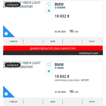
BMW
HÄNDLER
S1000RR
19.932 €
02.08.2026
USA
1.000 CC
-
2025
-
91411
@INDEX.RESULTAT.LEAD.CARHISTORY
motohunt.com
BMW
HÄNDLER
S1000R
19.932 €
20.530
URSPRÜNGLICHER PREIS :
27.05.2026
USA
1.000 CC
-
2025
-
91411