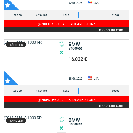
02.08.2026
USA
1.000 CC
3.743 KM
2023
-
91504
@INDEX.RESULTAT.LEAD.CARHISTORY
motohunt.com
BMW
HÄNDLER
S1000RR
16.032 €
28.06.2026
USA
1.000 CC
5.200 KM
2022
-
90806
@INDEX.RESULTAT.LEAD.CARHISTORY
motohunt.com
BMW
HÄNDLER
S1000RR