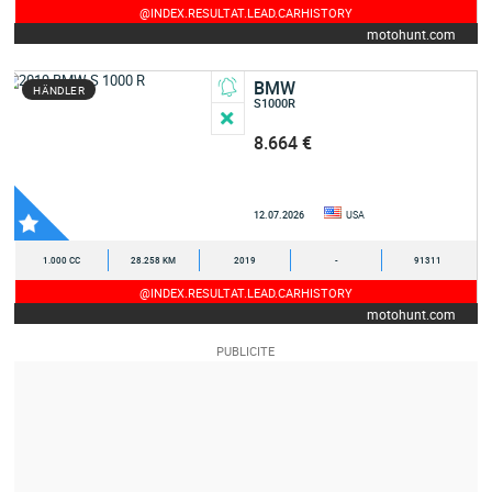
@INDEX.RESULTAT.LEAD.CARHISTORY
motohunt.com
BMW
HÄNDLER
S1000R
8.664 €
12.07.2026
USA
1.000 CC
28.258 KM
2019
-
91311
@INDEX.RESULTAT.LEAD.CARHISTORY
motohunt.com