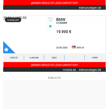
@INDEX.RESULTAT.LEAD.CARHISTORY
kleinanzeigen.de
BMW
HÄNDLER
S1000RR
19.990 €
25.06.2026
BERLIN
1.000 CC
6.465 KM
2022
-
13599
@INDEX.RESULTAT.LEAD.CARHISTORY
mobile.de
kleinanzeigen.de