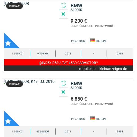
BMW
PRIVAT
S1000R
9.200 €
9.800
URSPRÜNGLICHER PREIS :
14.07.2026
BERLIN
1.000 CC
9.700 KM
2018
-
10318
@INDEX.RESULTAT.LEAD.CARHISTORY
mobile.de
kleinanzeigen.de
BMW
PRIVAT
S1000R
6.850 €
6.900
URSPRÜNGLICHER PREIS :
14.07.2026
BERLIN
1.000 CC
43.000 KM
2016
-
12555