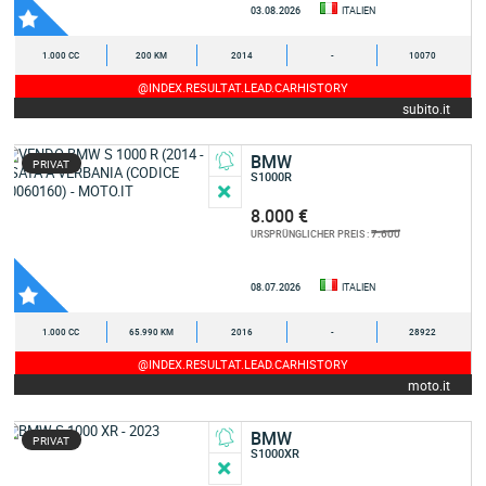
03.08.2026
ITALIEN
1.000 CC
200 KM
2014
-
10070
@INDEX.RESULTAT.LEAD.CARHISTORY
subito.it
BMW
PRIVAT
S1000R
8.000 €
7.600
URSPRÜNGLICHER PREIS :
08.07.2026
ITALIEN
1.000 CC
65.990 KM
2016
-
28922
@INDEX.RESULTAT.LEAD.CARHISTORY
moto.it
BMW
PRIVAT
S1000XR