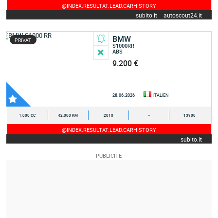
@INDEX.RESULTAT.LEAD.CARHISTORY
subito.it
autoscout24.it
BMW
PRIVAT
S1000RR
ABS
9.200 €
28.06.2026
ITALIEN
1.000 CC
42.000 KM
2010
-
13900
@INDEX.RESULTAT.LEAD.CARHISTORY
subito.it