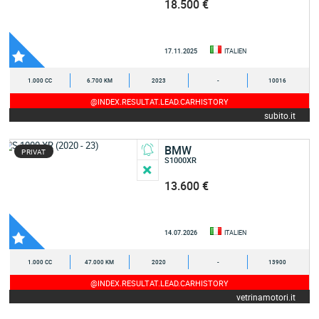
18.500 €
17.11.2025
ITALIEN
1.000 CC
6.700 KM
2023
-
10016
@INDEX.RESULTAT.LEAD.CARHISTORY
subito.it
BMW
PRIVAT
S1000XR
13.600 €
14.07.2026
ITALIEN
1.000 CC
47.000 KM
2020
-
13900
@INDEX.RESULTAT.LEAD.CARHISTORY
vetrinamotori.it