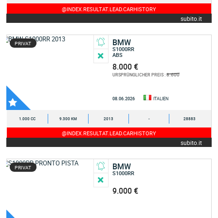
@INDEX.RESULTAT.LEAD.CARHISTORY
subito.it
BMW
PRIVAT
S1000RR
ABS
8.000 €
8.600
URSPRÜNGLICHER PREIS :
08.06.2026
ITALIEN
1.000 CC
9.300 KM
2013
-
28883
@INDEX.RESULTAT.LEAD.CARHISTORY
subito.it
BMW
PRIVAT
S1000RR
9.000 €