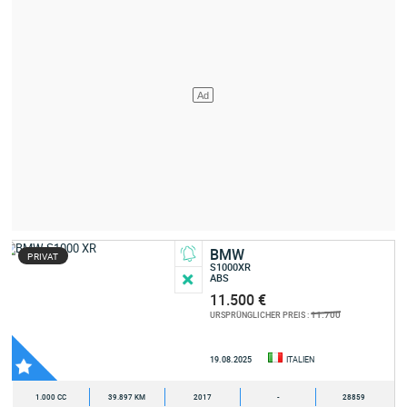
BMW
PRIVAT
S1000XR
ABS
11.500 €
11.700
URSPRÜNGLICHER PREIS :
19.08.2025
ITALIEN
1.000 CC
39.897 KM
2017
-
28859