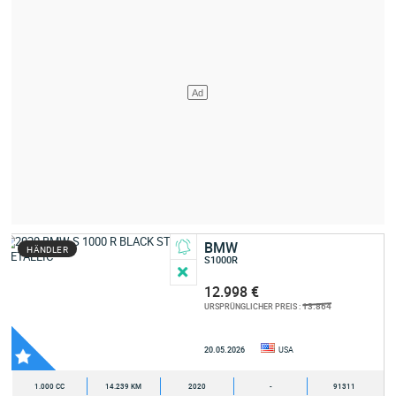
BMW
HÄNDLER
S1000R
12.998 €
13.864
URSPRÜNGLICHER PREIS :
20.05.2026
USA
1.000 CC
14.239 KM
2020
-
91311