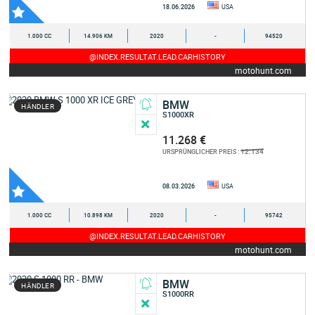
18.06.2026
USA
1.000 CC
14.906 KM
2020
-
94520
@INDEX.RESULTAT.LEAD.CARHISTORY
motohunt.com
BMW
HÄNDLER
S1000XR
11.268 €
12.134
URSPRÜNGLICHER PREIS :
08.03.2026
USA
1.000 CC
10.898 KM
2020
-
95742
@INDEX.RESULTAT.LEAD.CARHISTORY
motohunt.com
BMW
HÄNDLER
S1000RR