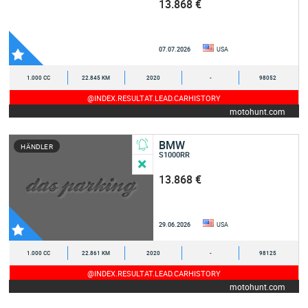
13.868 €
07.07.2026
USA
1.000 CC
22.845 KM
2020
-
98052
@INDEX.RESULTAT.LEAD.CARHISTORY
motohunt.com
BMW
HÄNDLER
S1000RR
13.868 €
29.06.2026
USA
1.000 CC
22.861 KM
2020
-
98125
@INDEX.RESULTAT.LEAD.CARHISTORY
motohunt.com