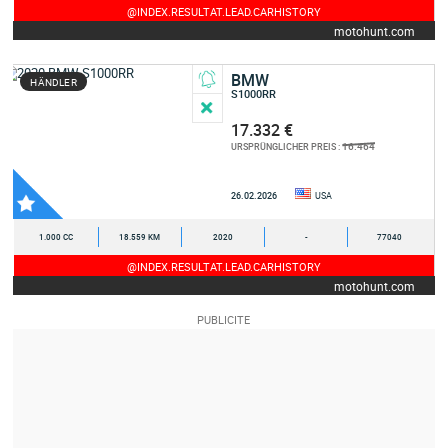
@INDEX.RESULTAT.LEAD.CARHISTORY
motohunt.com
BMW
HÄNDLER
S1000RR
17.332 €
16.464
URSPRÜNGLICHER PREIS :
26.02.2026
USA
1.000 CC
18.559 KM
2020
-
77040
@INDEX.RESULTAT.LEAD.CARHISTORY
motohunt.com