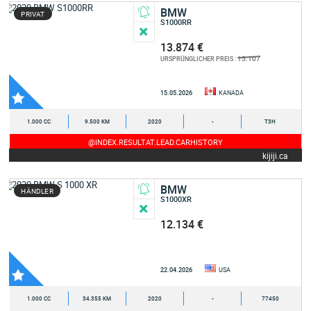
BMW
PRIVAT
S1000RR
13.874 €
15.107
URSPRÜNGLICHER PREIS :
15.05.2026
KANADA
1.000 CC
9.500 KM
2020
-
T3H
@INDEX.RESULTAT.LEAD.CARHISTORY
kijiji.ca
BMW
HÄNDLER
S1000XR
12.134 €
22.04.2026
USA
1.000 CC
34.355 KM
2020
-
77450