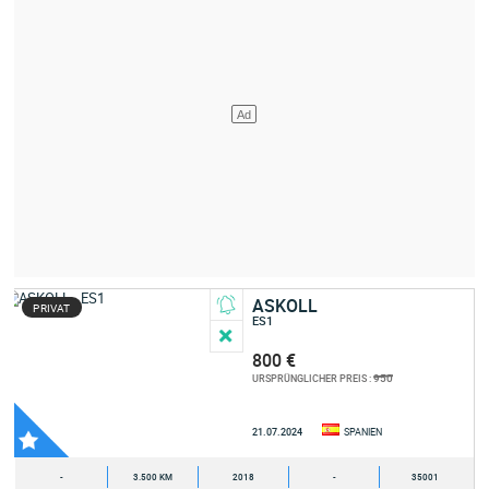
ASKOLL
PRIVAT
ES1
800 €
950
URSPRÜNGLICHER PREIS :
21.07.2024
SPANIEN
-
3.500 KM
2018
-
35001