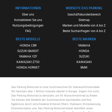
INFORMATIONEN
WEBSEITE DAS PARKING
Über uns
Geschäftskundenbereich
Kontaktieren Sie uns
Sitemap
Nutzungsbedingungen
Marken und Modelle von A bis Z
FAQ
Beste Suchanfragen von A bis Z
BESTE MODELLE
BESTE MARKEN
HONDA CBR
YAMAHA
SUZUKI BANDIT
HONDA
YAMAHA YZF
SUZUKI
KAWAZAKI Z750
KAWASAKI
HONDA HORNET
BMW
Das Parking Motorrad
ist eine Suchmaschine für Gebrauchtmotorräder.
Wir besitzen über 1 Million Inserate überall in Europa. Zögern Sie nicht,
Das Parking Motorrad
zu benutzen, um Ihr Wunschmotorrad zu finden.
Sie können alle Modelle der Suchmaschine durchlaufen und Ihre
Egebnisse durch verschiedene Kriterien filtern: Hubraum, Erstzulassung,
Kilometerstand, usw.
Das Parking Motorrad
bietet ebenfalls einen