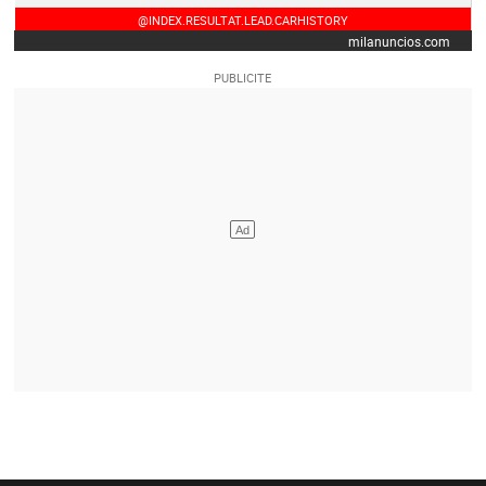
@INDEX.RESULTAT.LEAD.CARHISTORY
milanuncios.com