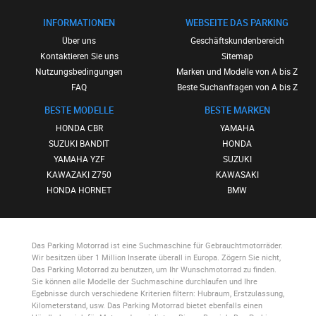
INFORMATIONEN
WEBSEITE DAS PARKING
Über uns
Geschäftskundenbereich
Kontaktieren Sie uns
Sitemap
Nutzungsbedingungen
Marken und Modelle von A bis Z
FAQ
Beste Suchanfragen von A bis Z
BESTE MODELLE
BESTE MARKEN
HONDA CBR
YAMAHA
SUZUKI BANDIT
HONDA
YAMAHA YZF
SUZUKI
KAWAZAKI Z750
KAWASAKI
HONDA HORNET
BMW
Das Parking Motorrad
ist eine Suchmaschine für Gebrauchtmotorräder.
Wir besitzen über 1 Million Inserate überall in Europa. Zögern Sie nicht,
Das Parking Motorrad
zu benutzen, um Ihr Wunschmotorrad zu finden.
Sie können alle Modelle der Suchmaschine durchlaufen und Ihre
Egebnisse durch verschiedene Kriterien filtern: Hubraum, Erstzulassung,
Kilometerstand, usw.
Das Parking Motorrad
bietet ebenfalls einen