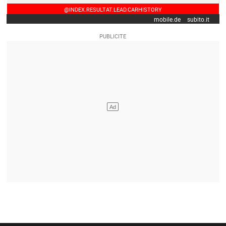
@INDEX.RESULTAT.LEAD.CARHISTORY
mobile.de
subito.it