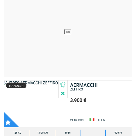
AERMACCHI
HÄNDLER
ZEFFIRO
3.900 €
21.07.2026
ITALIEN
125 CC
1.000 KM
1956
-
52010