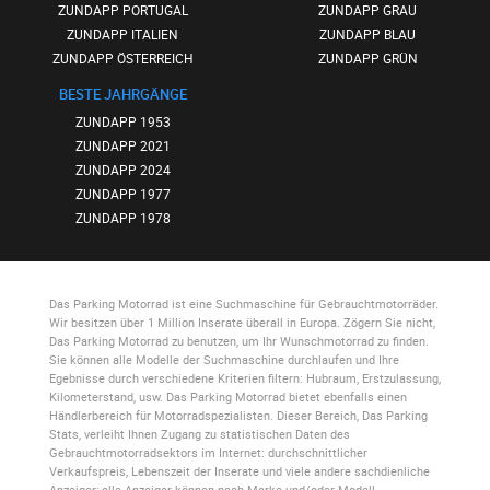
ZUNDAPP PORTUGAL
ZUNDAPP GRAU
ZUNDAPP ITALIEN
ZUNDAPP BLAU
ZUNDAPP ÖSTERREICH
ZUNDAPP GRÜN
BESTE JAHRGÄNGE
ZUNDAPP 1953
ZUNDAPP 2021
ZUNDAPP 2024
ZUNDAPP 1977
ZUNDAPP 1978
Das Parking Motorrad
ist eine Suchmaschine für Gebrauchtmotorräder.
Wir besitzen über 1 Million Inserate überall in Europa. Zögern Sie nicht,
Das Parking Motorrad
zu benutzen, um Ihr Wunschmotorrad zu finden.
Sie können alle Modelle der Suchmaschine durchlaufen und Ihre
Egebnisse durch verschiedene Kriterien filtern: Hubraum, Erstzulassung,
Kilometerstand, usw.
Das Parking Motorrad
bietet ebenfalls einen
Händlerbereich für Motorradspezialisten. Dieser Bereich,
Das Parking
Stats
, verleiht Ihnen Zugang zu statistischen Daten des
Gebrauchtmotorradsektors im Internet: durchschnittlicher
Verkaufspreis, Lebenszeit der Inserate und viele andere sachdienliche
Anzeiger; alle Anzeiger können nach Marke und/oder Modell