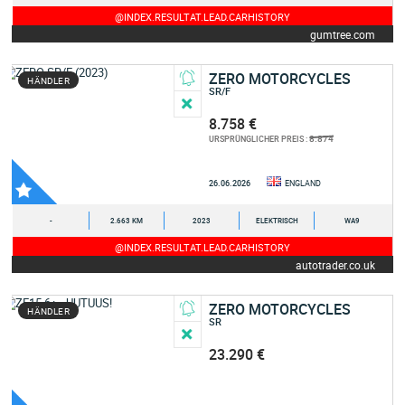
@INDEX.RESULTAT.LEAD.CARHISTORY
gumtree.com
ZERO MOTORCYCLES
HÄNDLER
SR/F
8.758 €
8.874
URSPRÜNGLICHER PREIS :
26.06.2026
ENGLAND
-
2.663 KM
2023
ELEKTRISCH
WA9
@INDEX.RESULTAT.LEAD.CARHISTORY
autotrader.co.uk
ZERO MOTORCYCLES
HÄNDLER
SR
23.290 €