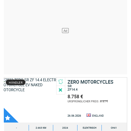
ZERO MOTORCYCLES
HÄNDLER
SR
ZF14.4
8.758 €
8.874
URSPRÜNGLICHER PREIS :
26.06.2026
ENGLAND
-
2.663 KM
2024
ELEKTRISCH
CH41