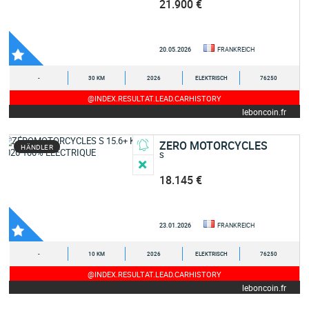
21.900 €
20.05.2026
FRANKREICH
-
30 KM
2026
ELEKTRISCH
76250
@INDEX.RESULTAT.LEAD.CARHISTORY
leboncoin.fr
ZERO MOTORCYCLES
HÄNDLER
S
18.145 €
23.01.2026
FRANKREICH
-
10 KM
2026
ELEKTRISCH
76250
@INDEX.RESULTAT.LEAD.CARHISTORY
leboncoin.fr