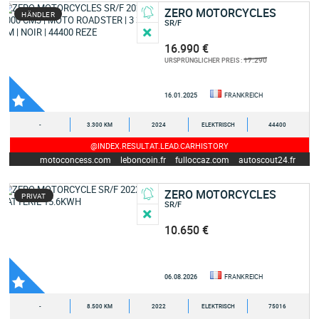
ZERO MOTORCYCLES
HÄNDLER
SR/F
16.990 €
17.290
URSPRÜNGLICHER PREIS :
16.01.2025
FRANKREICH
-
3.300 KM
2024
ELEKTRISCH
44400
@INDEX.RESULTAT.LEAD.CARHISTORY
motoconcess.com
leboncoin.fr
fulloccaz.com
autoscout24.fr
ZERO MOTORCYCLES
PRIVAT
SR/F
10.650 €
06.08.2026
FRANKREICH
-
8.500 KM
2022
ELEKTRISCH
75016