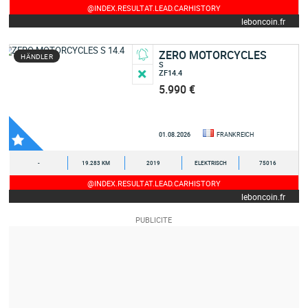
@INDEX.RESULTAT.LEAD.CARHISTORY
leboncoin.fr
ZERO MOTORCYCLES
HÄNDLER
S
ZF14.4
5.990 €
01.08.2026
FRANKREICH
-
19.283 KM
2019
ELEKTRISCH
75016
@INDEX.RESULTAT.LEAD.CARHISTORY
leboncoin.fr