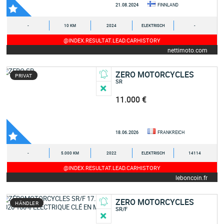
21.08.2024
FINNLAND
-
10 KM
2024
ELEKTRISCH
-
@INDEX.RESULTAT.LEAD.CARHISTORY
nettimoto.com
ZERO MOTORCYCLES
PRIVAT
SR
11.000 €
18.06.2026
FRANKREICH
-
5.000 KM
2022
ELEKTRISCH
14114
@INDEX.RESULTAT.LEAD.CARHISTORY
leboncoin.fr
ZERO MOTORCYCLES
HÄNDLER
SR/F