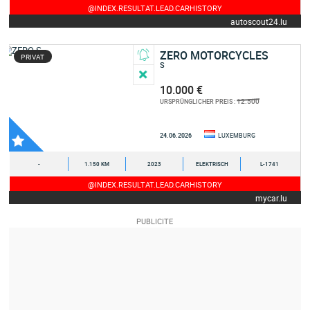
@INDEX.RESULTAT.LEAD.CARHISTORY
autoscout24.lu
ZERO MOTORCYCLES
PRIVAT
S
10.000 €
12.500
URSPRÜNGLICHER PREIS :
24.06.2026
LUXEMBURG
-
1.150 KM
2023
ELEKTRISCH
L-1741
@INDEX.RESULTAT.LEAD.CARHISTORY
mycar.lu