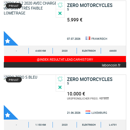
ZERO MOTORCYCLES
PRIVAT
S
5.999 €
07.07.2026
FRANKREICH
-
4.600 KM
2020
ELEKTRISCH
44600
@INDEX.RESULTAT.LEAD.CARHISTORY
leboncoin.fr
ZERO MOTORCYCLES
PRIVAT
S
10.000 €
12.500
URSPRÜNGLICHER PREIS :
21.06.2026
LUXEMBURG
-
1.150 KM
2023
ELEKTRISCH
L-4701