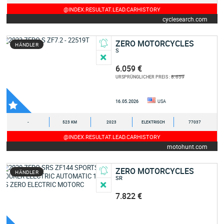
@INDEX.RESULTAT.LEAD.CARHISTORY
cyclesearch.com
ZERO MOTORCYCLES
HÄNDLER
S
6.059 €
8.659
URSPRÜNGLICHER PREIS :
16.05.2026
USA
-
523 KM
2023
ELEKTRISCH
77037
@INDEX.RESULTAT.LEAD.CARHISTORY
motohunt.com
ZERO MOTORCYCLES
HÄNDLER
SR
7.822 €