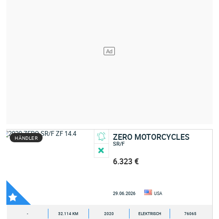
ZERO MOTORCYCLES
HÄNDLER
SR/F
6.323 €
29.06.2026
USA
-
32.114 KM
2020
ELEKTRISCH
76065