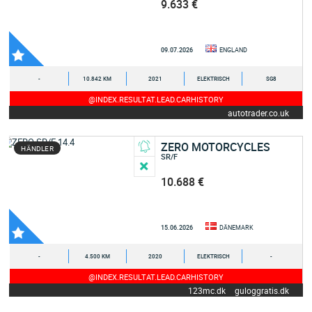
9.633 €
09.07.2026
ENGLAND
-
10.842 KM
2021
ELEKTRISCH
SG8
@INDEX.RESULTAT.LEAD.CARHISTORY
autotrader.co.uk
ZERO MOTORCYCLES
HÄNDLER
SR/F
10.688 €
15.06.2026
DÄNEMARK
-
4.500 KM
2020
ELEKTRISCH
-
@INDEX.RESULTAT.LEAD.CARHISTORY
123mc.dk
guloggratis.dk