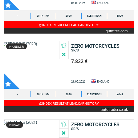
04.08.2026
ENGLAND
-
28.141 KM
2020
ELEKTRISCH
BD20
@INDEX.RESULTAT.LEAD.CARHISTORY
gumtree.com
ZERO MOTORCYCLES
HÄNDLER
SR/S
7.822 €
21.05.2026
ENGLAND
-
28.141 KM
2020
ELEKTRISCH
YO41
@INDEX.RESULTAT.LEAD.CARHISTORY
autotrader.co.uk
ZERO MOTORCYCLES
PRIVAT
SR/S