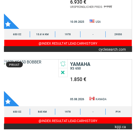
6.930 €
7.796
URSPRÜNGLICHER PREIS :
10.09.2025
USA
650 CC
15.614 KM
1978
-
29550
@INDEX.RESULTAT.LEAD.CARHISTORY
cyclesearch.com
YAMAHA
PRIVAT
XS 650
1.850 €
05.08.2026
KANADA
650 CC
845 KM
1978
-
P1H
@INDEX.RESULTAT.LEAD.CARHISTORY
kijiji.ca