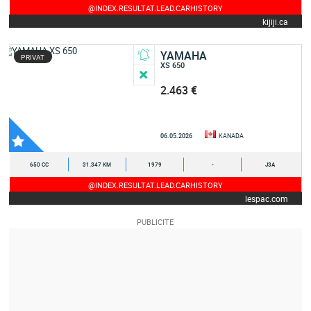
@INDEX.RESULTAT.LEAD.CARHISTORY
kijiji.ca
YAMAHA
PRIVAT
XS 650
2.463 €
06.05.2026
KANADA
650 CC
31.347 KM
1979
-
J3A
@INDEX.RESULTAT.LEAD.CARHISTORY
lespac.com