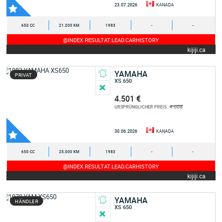
23.07.2026
KANADA
650 CC
21.200 KM
1983
-
-
@INDEX.RESULTAT.LEAD.CARHISTORY
kijiji.ca
YAMAHA
PRIVAT
XS 650
4.501 €
4.008
URSPRÜNGLICHER PREIS :
30.06.2026
KANADA
650 CC
25.000 KM
1983
-
-
@INDEX.RESULTAT.LEAD.CARHISTORY
kijiji.ca
YAMAHA
HÄNDLER
XS 650