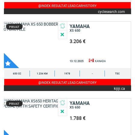
@INDEX.RESULTAT.LEAD.CARHISTORY
cyclesearch.com
YAMAHA
PRIVAT
XS 650
3.206 €
13.12.2025
KANADA
650 CC
1.234 KM
1978
-
T5C
@INDEX.RESULTAT.LEAD.CARHISTORY
kijiji.ca
YAMAHA
PRIVAT
XS 650
1.788 €