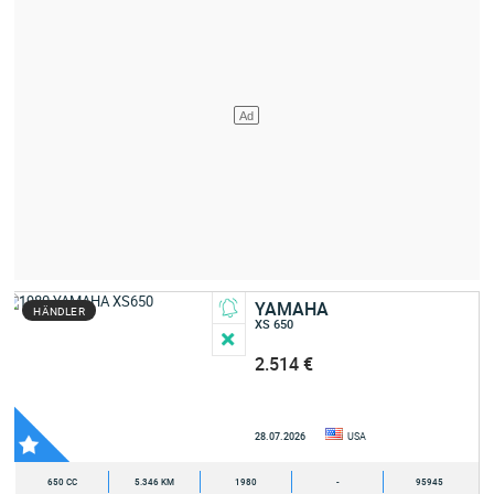
YAMAHA
HÄNDLER
XS 650
2.514 €
28.07.2026
USA
650 CC
5.346 KM
1980
-
95945