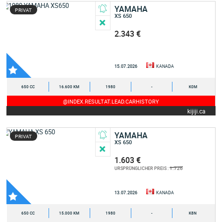
YAMAHA
PRIVAT
XS 650
2.343 €
15.07.2026
KANADA
650 CC
16.600 KM
1980
-
K0M
@INDEX.RESULTAT.LEAD.CARHISTORY
kijiji.ca
YAMAHA
PRIVAT
XS 650
1.603 €
1.726
URSPRÜNGLICHER PREIS :
13.07.2026
KANADA
650 CC
15.000 KM
1980
-
K8N